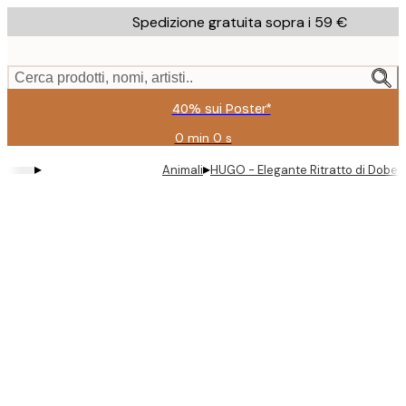
Skip
Spedizione gratuita sopra i 59 €
to
main
content.
Cerca prodotti, nomi, artisti..
40% sui Poster*
0 min
0 s
Valido
fino
▸
▸
Animali
HUGO - Elegante Ritratto di Dobe
a:
2026-
08-
09