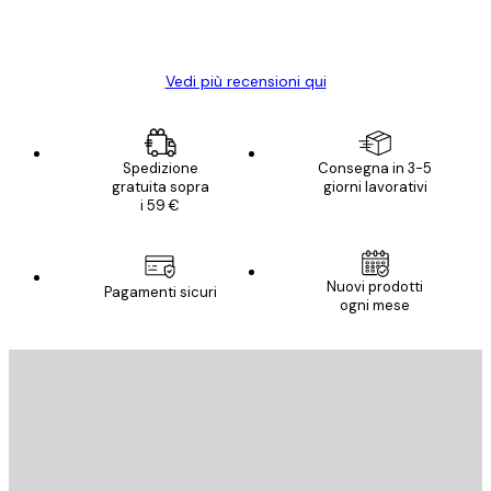
15 mag
Elena A
Vedi più recensioni qui
Spedizione
Consegna in 3-5
gratuita sopra
giorni lavorativi
i 59 €
Nuovi prodotti
Pagamenti sicuri
ogni mese
E-mail