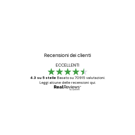
Recensioni dei clienti
ECCELLENTI
4.3 su 5 stelle
Basato su 70915 valutazioni.
Leggi alcune delle recensioni qui.
Acquirente verificato
recensioni
dei
Poster davvero bellissimi e di alta qualità!
clienti
Con queste fotografie il nostro spazio è
diventato ancora più bello! Vi ringrazio e
con piacere ho fatto un altro ordine!