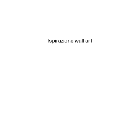
-40%*
la e Puledro Poster
Aquatic Greenery No2 Po
Da 7,77 €
12,95 €
Ispirazione wall art