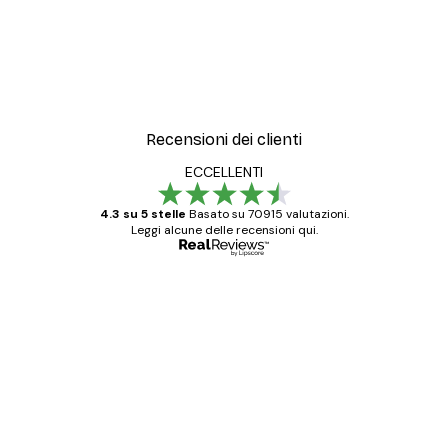
Recensioni dei clienti
ECCELLENTI
4.3 su 5 stelle
Basato su 70915 valutazioni.
Leggi alcune delle recensioni qui.
Acquirente verificato
recensioni
dei
Poster davvero bellissimi e di alta qualità!
clienti
Con queste fotografie il nostro spazio è
diventato ancora più bello! Vi ringrazio e
con piacere ho fatto un altro ordine!
15 mag
Elena A