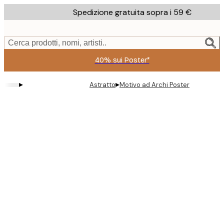
Skip
Spedizione gratuita sopra i 59 €
to
main
content.
Cerca prodotti, nomi, artisti..
40% sui Poster*
▸
▸
Astratto
Motivo ad Archi Poster