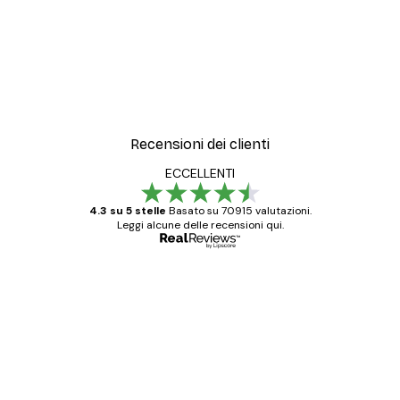
Recensioni dei clienti
ECCELLENTI
4.3 su 5 stelle
Basato su 70915 valutazioni.
Leggi alcune delle recensioni qui.
Acquirente verificato
recensioni
dei
Poster davvero bellissimi e di alta qualità!
clienti
Con queste fotografie il nostro spazio è
diventato ancora più bello! Vi ringrazio e
con piacere ho fatto un altro ordine!
15 mag