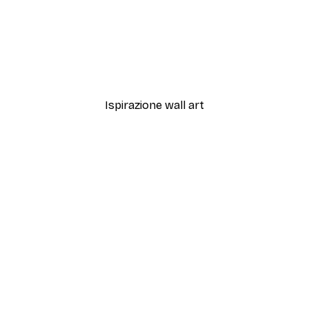
-70%
Outlet
stera Poster
Linee Poster
Da 3,88 €
12,95 €
Ispirazione wall art