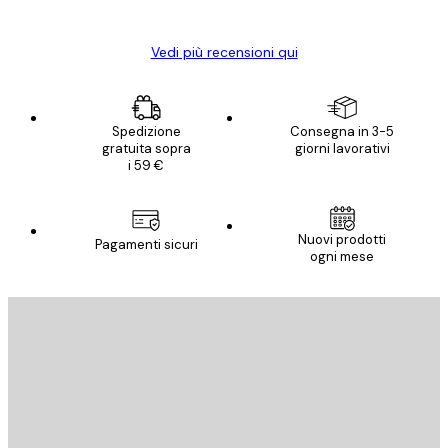
Elena A
Vedi più recensioni qui
Spedizione
Consegna in 3-5
gratuita sopra
giorni lavorativi
i 59 €
Nuovi prodotti
Pagamenti sicuri
ogni mese
E-mail
INVIA