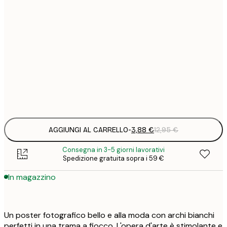
3
21x30 cm
1
5
30x40 cm
2
8
50x70 cm
3
Frame
options
AGGIUNGI AL CARRELLO
-
3,88 €
12,95 €
Consegna in 3-5 giorni lavorativi
Spedizione gratuita sopra i 59 €
In magazzino
Un poster fotografico bello e alla moda con archi bianchi
perfetti in una trama a fiocco. L'opera d'arte è stimolante e