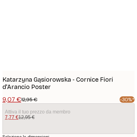
Product
images
Katarzyna Gąsiorowska - Cornice Fiori
d'Arancio Poster
9,07 €
12,95 €
-30%*
Attiva il tuo prezzo da membro
7,77 €
12,95 €
Seleziona le dimensioni