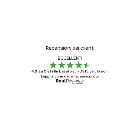
Recensioni dei clienti
ECCELLENTI
4.3 su 5 stelle
Basato su 70915 valutazioni.
Leggi alcune delle recensioni qui.
Acquirente verificato
recensioni
dei
Poster davvero bellissimi e di alta qualità!
clienti
Con queste fotografie il nostro spazio è
diventato ancora più bello! Vi ringrazio e
con piacere ho fatto un altro ordine!
15 mag
Elena A