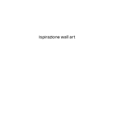
-30%*
i non fare nulla
EMELIEmaria - Verdure Ver
Da 9,07 €
12,95 €
Ispirazione wall art