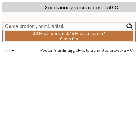
Skip
Spedizione gratuita sopra i 59 €
to
main
content.
Cerca prodotti, nomi, artisti..
30% sui poster & 15% sulle cornici*
0 min
0 s
Valido
fino
▸
▸
Poster Giardinaggio
Katarzyna Gąsiorowska - Corni
a:
2026-
08-
06