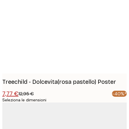
Product
images
Treechild - Dolcevita(rosa pastello) Poster
7,77 €
12,95 €
-40%*
Seleziona le dimensioni