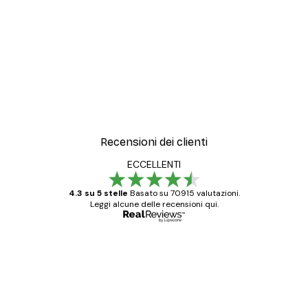
Recensioni dei clienti
ECCELLENTI
4.3 su 5 stelle
Basato su 70915 valutazioni.
Leggi alcune delle recensioni qui.
Acquirente verificato
recensioni
dei
Poster davvero bellissimi e di alta qualità!
clienti
Con queste fotografie il nostro spazio è
diventato ancora più bello! Vi ringrazio e