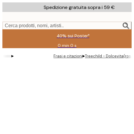
Skip
Spedizione gratuita sopra i 59 €
to
main
content.
Cerca prodotti, nomi, artisti..
40% sui Poster*
0 min
0 s
Valido
fino
▸
▸
Frasi e citazioni
Treechild - Dolcevita(rosa
a:
2026-
08-
09