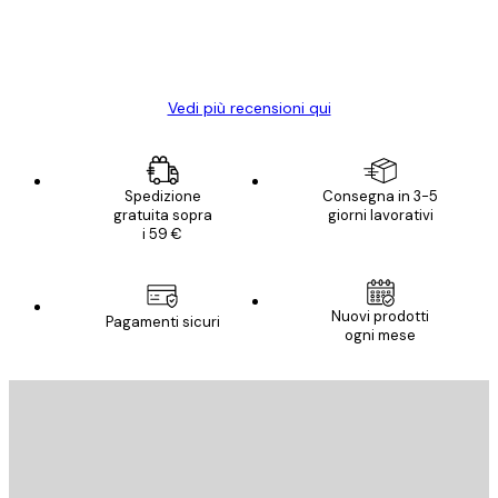
con piacere ho fatto un altro ordine!
15 mag
Elena A
Vedi più recensioni qui
Spedizione
Consegna in 3-5
gratuita sopra
giorni lavorativi
i 59 €
Nuovi prodotti
Pagamenti sicuri
ogni mese