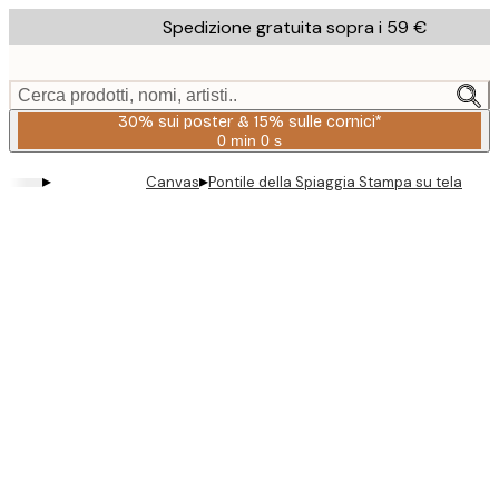
Skip
Spedizione gratuita sopra i 59 €
to
main
content.
Cerca prodotti, nomi, artisti..
30% sui poster & 15% sulle cornici*
0 min
0 s
Valido
fino
▸
▸
Canvas
Pontile della Spiaggia Stampa su tela
a:
2026-
08-
06