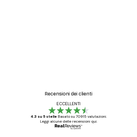
-30%*
ata Spaziale Poster
Sfumature di Eucalipto N.
Da 9,07 €
12,95 €
Recensioni dei clienti
ECCELLENTI
4.3 su 5 stelle
Basato su 70915 valutazioni.
Leggi alcune delle recensioni qui.