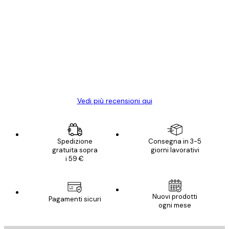
Acquirente verificato
recensioni
dei
Poster davvero bellissimi e di alta qualità!
clienti
Con queste fotografie il nostro spazio è
diventato ancora più bello! Vi ringrazio e
con piacere ho fatto un altro ordine!
15 mag
Elena A
Vedi più recensioni qui
Spedizione
Consegna in 3-5
gratuita sopra
giorni lavorativi
i 59 €
Nuovi prodotti
Pagamenti sicuri
ogni mese