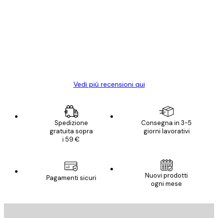
dei
Poster davvero bellissimi e di alta qualità!
clienti
Con queste fotografie il nostro spazio è
diventato ancora più bello! Vi ringrazio e
con piacere ho fatto un altro ordine!
15 mag
Elena A
Vedi più recensioni qui
Spedizione
Consegna in 3-5
gratuita sopra
giorni lavorativi
i 59 €
Nuovi prodotti
Pagamenti sicuri
ogni mese