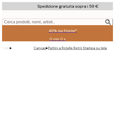
Skip
Spedizione gratuita sopra i 59 €
to
main
content.
Cerca prodotti, nomi, artisti..
40% sui Poster*
0 min
0 s
Valido
fino
▸
▸
Canvas
Pattini a Rotelle Retrò Stampa su tela
a:
2026-
08-
09