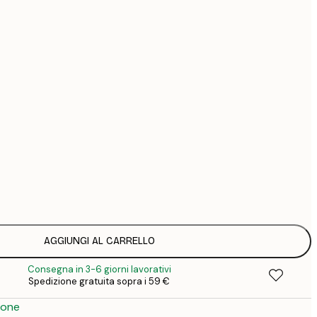
44
74
126
Senza cornice
AGGIUNGI AL CARRELLO
Consegna in 3-6 giorni lavorativi
Spedizione gratuita sopra i 59 €
ione