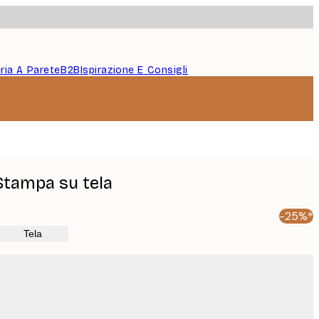
eria A Parete
B2B
Ispirazione E Consigli
Stampa su tela
-25%*
Tela