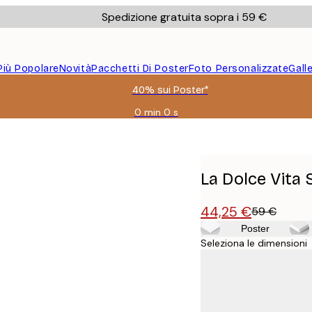
Spedizione gratuita sopra i 59 €
Più Popolare
Novità
Pacchetti Di Poster
Foto Personalizzate
Gall
40% sui Poster*
0 min
0 s
Valido
fino
a:
2026-
08-
La Dolce Vita 
09
44,25 €
59 €
Poster
Seleziona le dimensioni