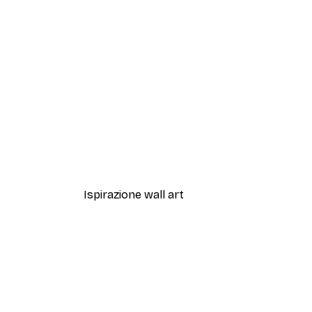
-40%*
Artful Lines No2 Poster
Da 12,87 €
21,45 €
Ispirazione wall art