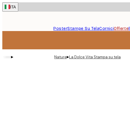
Skip
ITA
to
main
content.
Poster
Stampe Su Tela
Cornici
Offerte
▸
▸
Nature
La Dolce Vita Stampa su tela