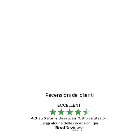
-30%*
ter
Artful Lines No2 Poster
Da 15,02 €
21,45 €
Recensioni dei clienti
ECCELLENTI
4.3 su 5 stelle
Basato su 70915 valutazioni.
Leggi alcune delle recensioni qui.