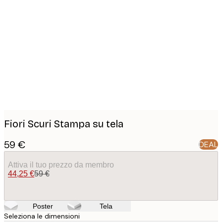
Product
images
Fiori Scuri Stampa su tela
59 €
DEAL
Attiva il tuo prezzo da membro
44,25 €
59 €
Poster
Tela
Seleziona le dimensioni