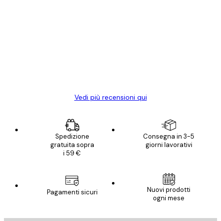
Acquirente verificato
recensioni
dei
Poster davvero bellissimi e di alta qualità!
clienti
Con queste fotografie il nostro spazio è
diventato ancora più bello! Vi ringrazio e
con piacere ho fatto un altro ordine!
15 mag
Elena A
Vedi più recensioni qui
Spedizione
Consegna in 3-5
gratuita sopra
giorni lavorativi
i 59 €
Nuovi prodotti
Pagamenti sicuri
ogni mese