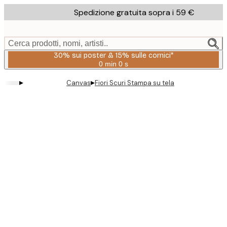
Skip
Spedizione gratuita sopra i 59 €
to
main
content.
Cerca prodotti, nomi, artisti..
30% sui poster & 15% sulle cornici*
0 min
0 s
Valido
fino
▸
▸
Canvas
Fiori Scuri Stampa su tela
a:
2026-
08-
06