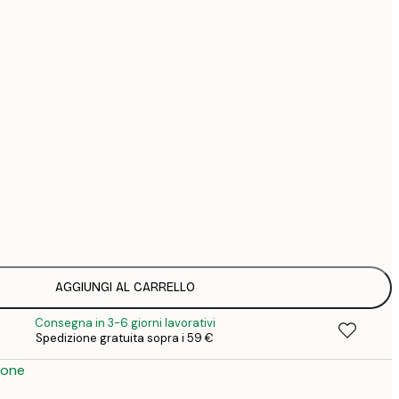
44
74
Senza cornice
AGGIUNGI AL CARRELLO
Consegna in 3-6 giorni lavorativi
Spedizione gratuita sopra i 59 €
ione