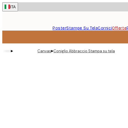
Skip
ITA
to
main
content.
Poster
Stampe Su Tela
Cornici
Offerte
▸
▸
Canvas
Coniglio Abbraccio Stampa su tela