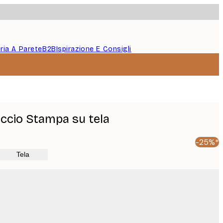
eria A Parete
B2B
Ispirazione E Consigli
accio Stampa su tela
-25%*
Tela