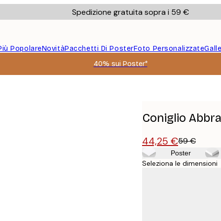
Spedizione gratuita sopra i 59 €
Più Popolare
Novità
Pacchetti Di Poster
Foto Personalizzate
Gall
40% sui Poster*
Coniglio Abbr
44,25 €
59 €
Poster
Seleziona le dimensioni