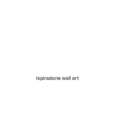
-40%*
Artful Lines No1 Poster
Da 12,87 €
21,45 €
Ispirazione wall art