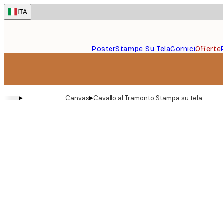
Skip
ITA
to
main
content.
Poster
Stampe Su Tela
Cornici
Offerte
▸
▸
Canvas
Cavallo al Tramonto Stampa su tela