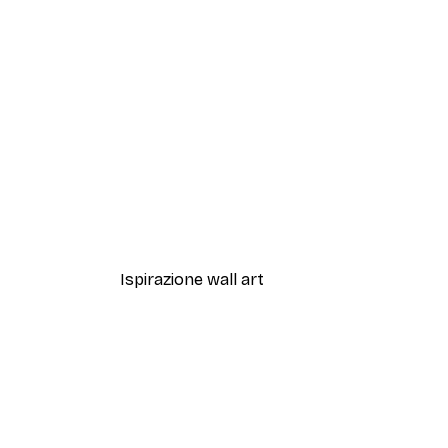
-40%*
Artful Lines No2 Poster
Da 12,87 €
21,45 €
Ispirazione wall art