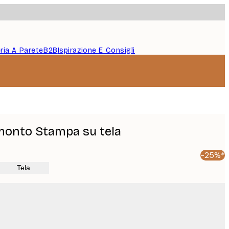
eria A Parete
B2B
Ispirazione E Consigli
amonto Stampa su tela
-25%*
Tela