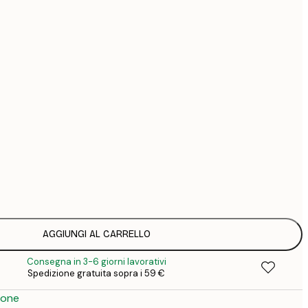
44
74
126
Senza cornice
AGGIUNGI AL CARRELLO
Consegna in 3-6 giorni lavorativi
Spedizione gratuita sopra i 59 €
ione