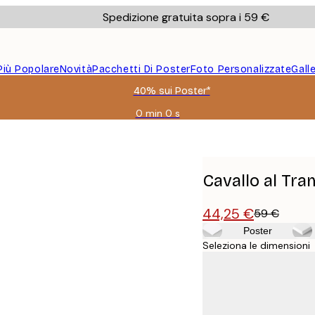
Spedizione gratuita sopra i 59 €
Più Popolare
Novità
Pacchetti Di Poster
Foto Personalizzate
Gall
40% sui Poster*
0 min
0 s
Valido
fino
a:
2026-
08-
Cavallo al Tr
09
44,25 €
59 €
Poster
Seleziona le dimensioni