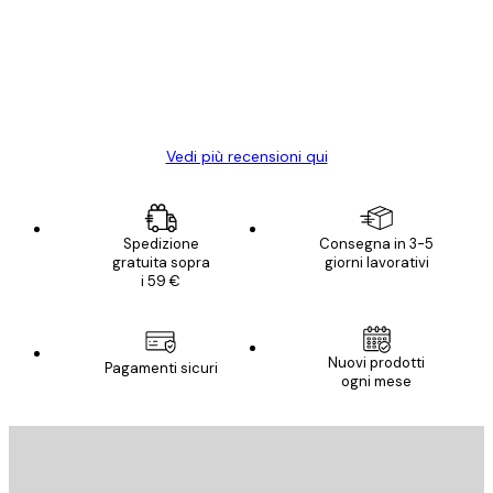
Poster davvero bellissimi e di alta qualità!
clienti
Con queste fotografie il nostro spazio è
diventato ancora più bello! Vi ringrazio e
con piacere ho fatto un altro ordine!
15 mag
Elena A
Vedi più recensioni qui
Spedizione
Consegna in 3-5
gratuita sopra
giorni lavorativi
i 59 €
Nuovi prodotti
Pagamenti sicuri
ogni mese