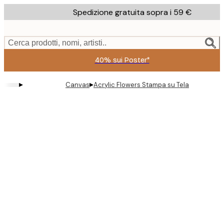
Skip
Spedizione gratuita sopra i 59 €
to
main
content.
Cerca prodotti, nomi, artisti..
40% sui Poster*
▸
▸
Canvas
Acrylic Flowers Stampa su Tela