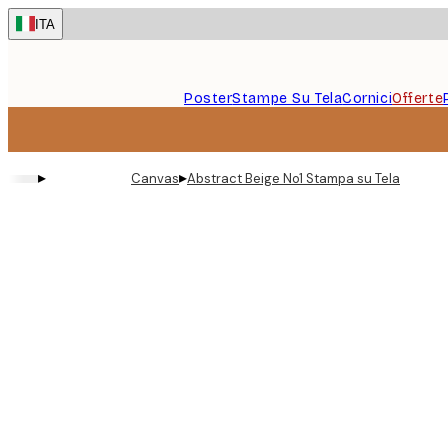
Skip
ITA
to
main
content.
Poster
Stampe Su Tela
Cornici
Offerte
▸
▸
Canvas
Abstract Beige No1 Stampa su Tela