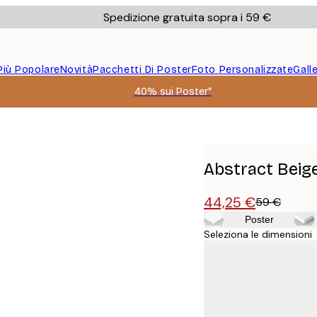
Spedizione gratuita sopra i 59 €
Più Popolare
Novità
Pacchetti Di Poster
Foto Personalizzate
Gall
40% sui Poster*
Abstract Beig
44,25 €
59 €
Poster
Seleziona le dimensioni