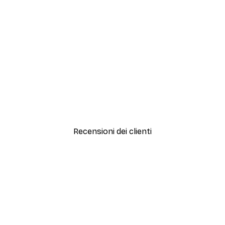
-40%*
Artful Lines No2 Poster
Da 12,87 €
21,45 €
Recensioni dei clienti
simi e di alta qualità! Con queste fotografie il nostro spazio è diventato 
ine!