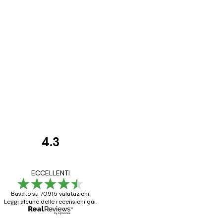
4.3
recensioni
dei
Poster davvero bellis
ECCELLENTI
clienti
ho fatto un altro ord
Basato su 70915 valutazioni.
Leggi alcune delle recensioni qui.
15 mag
Elena A