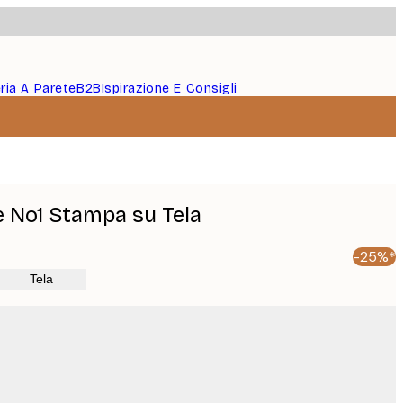
eria A Parete
B2B
Ispirazione E Consigli
e No1 Stampa su Tela
-25%*
Tela