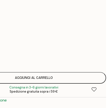
44
74
Senza cornice
AGGIUNGI AL CARRELLO
Consegna in 3-6 giorni lavorativi
Spedizione gratuita sopra i 59 €
ione