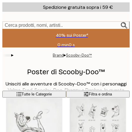
Skip
Spedizione gratuita sopra i 59 €
to
main
content.
Cerca prodotti, nomi, artisti..
40% sui Poster*
0 min
0 s
Valido
fino
▸
▸
Brand
Scooby-Doo™
a:
2026-
08-
Poster di Scooby-Doo™
09
Unisciti alle avventure di Scooby-Doo™ con i personaggi
Velma, Fred, Scooby-Doo, Shaggy e Daphne. In questa
Leggi di più
Tutte le Categorie
Filtra e ordina
categoria troverai poster sketch in colori tenui abbinati a
poster colorati con cartoni animati. Queste stampe sono
perfette per adolescenti e bambini piccoli, ma anche per
chiunque desideri un arredamento alla moda in salotto,
camera da letto, sala giochi o ufficio in casa!