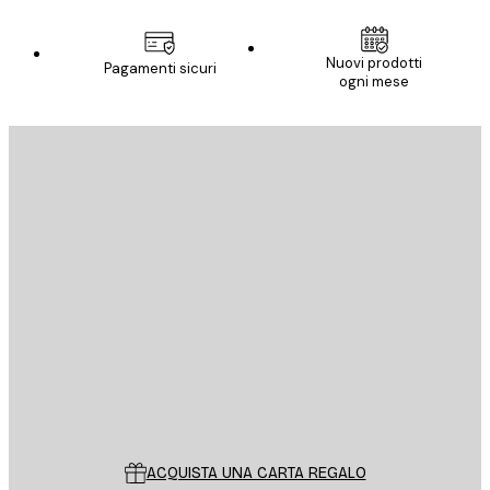
Nuovi prodotti
Pagamenti sicuri
ogni mese
E-mail
INVIA
Store
Poster Store
Servizio clienti
ACQUISTA UNA CARTA REGALO