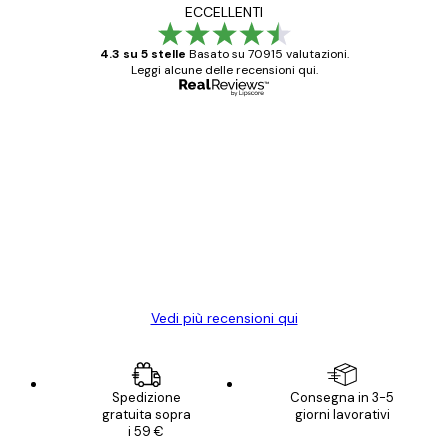
ECCELLENTI
4.3 su 5 stelle
Basato su 70915 valutazioni.
Leggi alcune delle recensioni qui.
Acquirente verificato
recensioni
dei
Poster davvero bellissimi e di alta qualità!
clienti
Con queste fotografie il nostro spazio è
diventato ancora più bello! Vi ringrazio e
con piacere ho fatto un altro ordine!
15 mag
Elena A
Vedi più recensioni qui
Spedizione
Consegna in 3-5
gratuita sopra
giorni lavorativi
i 59 €