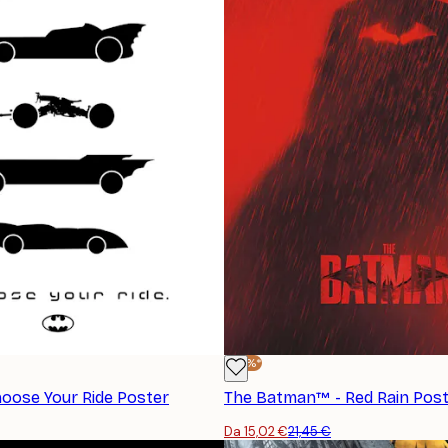
-30%*
oose Your Ride Poster
The Batman™ - Red Rain Pos
Da 15,02 €
21,45 €