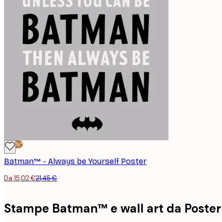
-30%*
Batman™ - Always be Yourself Poster
Da 15,02 €
21,45 €
Stampe Batman™ e wall art da Poster