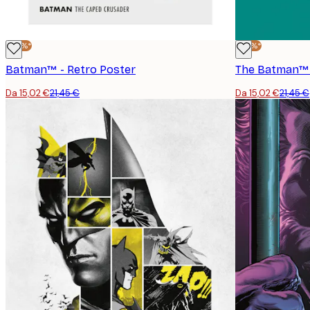
-30%*
-30%*
Batman™ - Retro Poster
The Batman™ 
Da 15,02 €
21,45 €
Da 15,02 €
21,45 €
E-mail
Politica sulla privacy