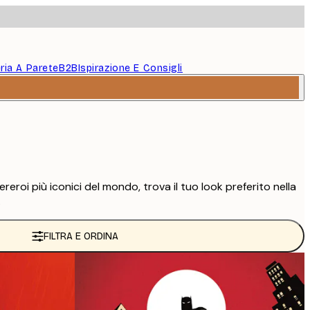
eria A Parete
B2B
Ispirazione E Consigli
roi più iconici del mondo, trova il tuo look preferito nella
.
FILTRA E ORDINA