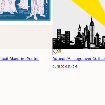
-30%*
suit Blueprint Poster
Batman™ - Logo over Gotham
Da 15,02 €
21,45 €