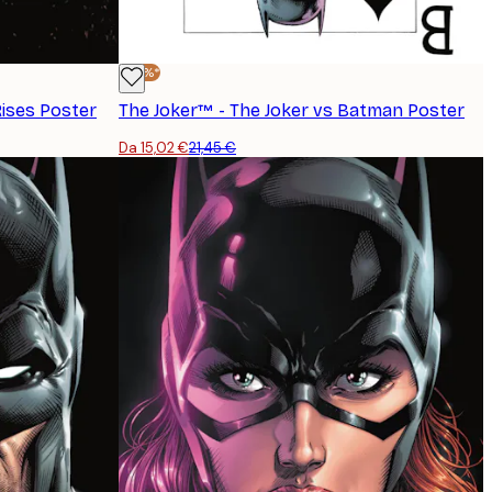
-30%*
ises Poster
The Joker™ - The Joker vs Batman Poster
Da 15,02 €
21,45 €