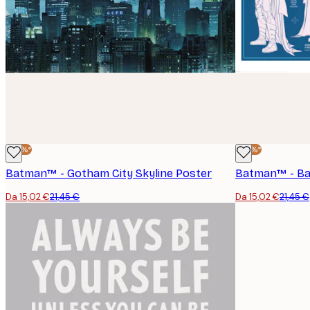
-30%*
-30%*
Batman™ - Gotham City Skyline Poster
Batman™ - Bat
Da 15,02 €
21,45 €
Da 15,02 €
21,45 €