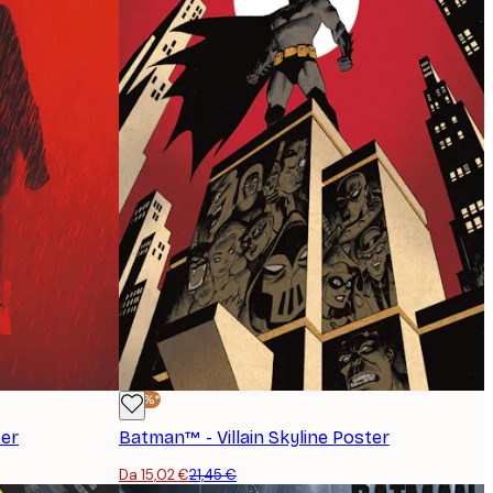
-30%*
ter
Batman™ - Villain Skyline Poster
Da 15,02 €
21,45 €