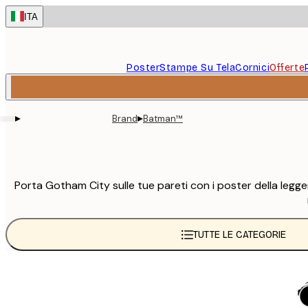
Skip
ITA
to
main
content.
Poster
Stampe Su Tela
Cornici
Offerte
▸
▸
Brand
Batman™
Porta Gotham City sulle tue pareti con i poster della legge
TUTTE LE CATEGORIE