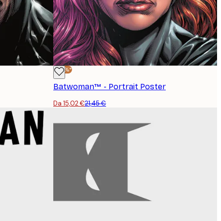
-30%*
Batwoman™ - Portrait Poster
Da 15,02 €
21,45 €