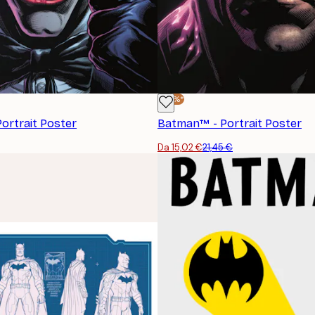
-30%*
Portrait Poster
Batman™ - Portrait Poster
Da 15,02 €
21,45 €