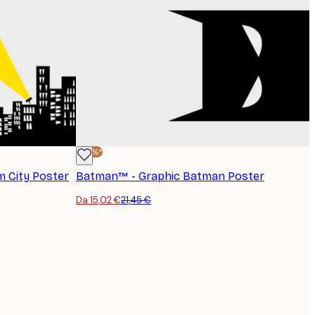
-30%*
 City Poster
Batman™ - Graphic Batman Poster
Da 15,02 €
21,45 €