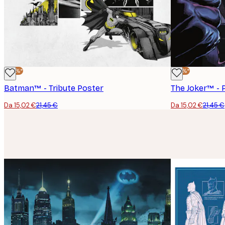
-30%*
-30%*
Batman™ - Tribute Poster
The Joker™ - 
Da 15,02 €
21,45 €
Da 15,02 €
21,45 €