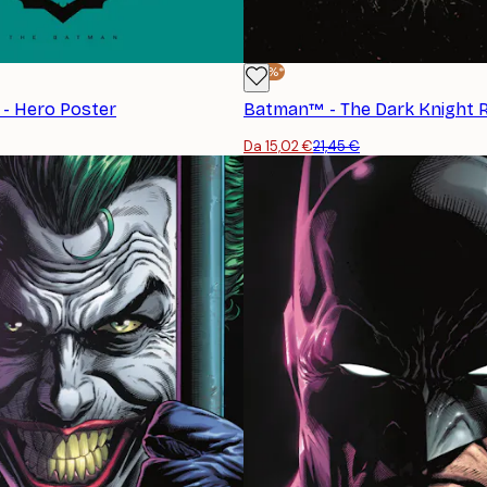
-30%*
- Hero Poster
Batman™ - The Dark Knight R
Da 15,02 €
21,45 €
ISCRIVITI