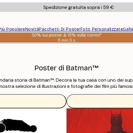
Spedizione gratuita sopra i 59 €
Più Popolare
Novità
Pacchetti Di Poster
Foto Personalizzate
Gall
30% sui poster & 15% sulle cornici*
0 min
0 s
Valido
fino
a:
2026-
08-
06
Poster di Batman™
ndaria storia di Batman™. Decora la tua casa con uno dei supere
nostra selezione di illustrazioni e fotografie dei film più famosi