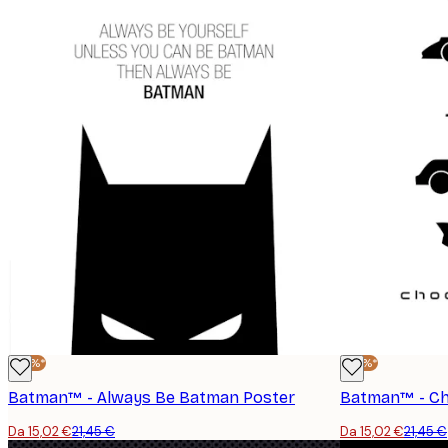
-30%*
-30%*
Batman™ - Always Be Batman Poster
Batman™ - Ch
Da 15,02 €
21,45 €
Da 15,02 €
21,45 €