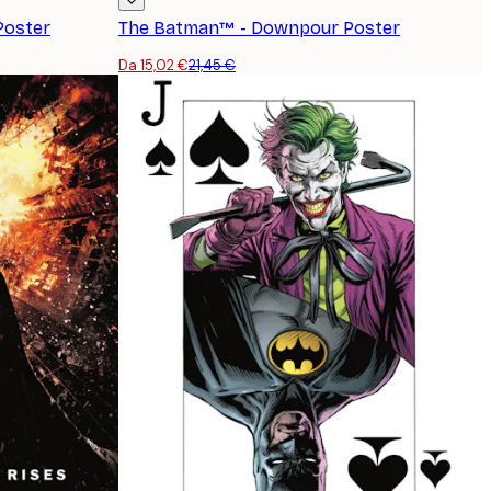
Poster
The Batman™ - Downpour Poster
Da 15,02 €
21,45 €