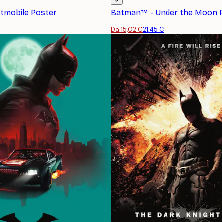
tmobile Poster
Batman™ - Under the Moon 
Da 15,02 €
21,45 €