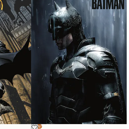
-30%*