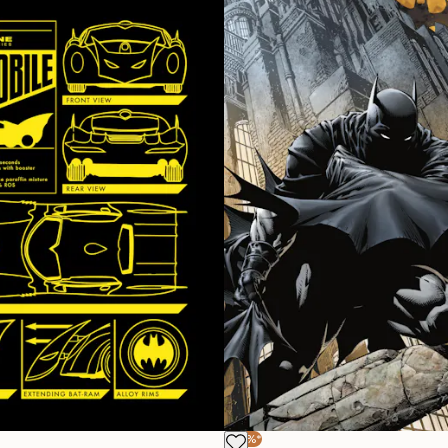
-30%*