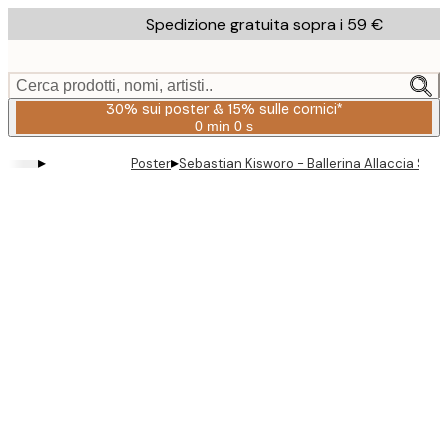
Skip
Spedizione gratuita sopra i 59 €
to
main
content.
Cerca prodotti, nomi, artisti..
30% sui poster & 15% sulle cornici*
0 min
0 s
Valido
fino
▸
▸
Poster
Sebastian Kisworo - Ballerina Allaccia Sca
a:
2026-
08-
06