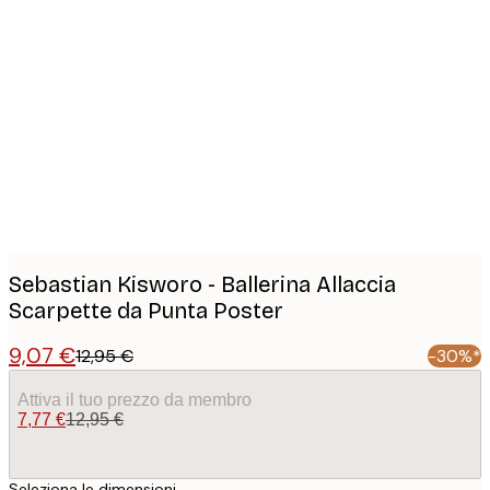
Product
images
Sebastian Kisworo - Ballerina Allaccia
Scarpette da Punta Poster
9,07 €
12,95 €
-30%*
Attiva il tuo prezzo da membro
7,77 €
12,95 €
Seleziona le dimensioni