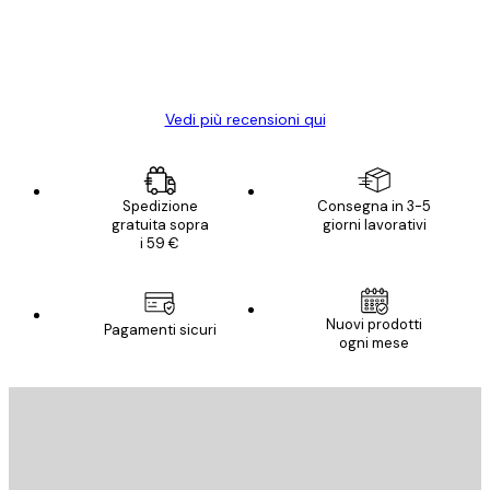
diventato ancora più bello! Vi ringrazio e
con piacere ho fatto un altro ordine!
15 mag
Elena A
Vedi più recensioni qui
Spedizione
Consegna in 3-5
gratuita sopra
giorni lavorativi
i 59 €
Nuovi prodotti
Pagamenti sicuri
ogni mese