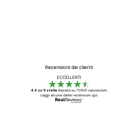
Recensioni dei clienti
ECCELLENTI
4.3 su 5 stelle
Basato su 70915 valutazioni.
Leggi alcune delle recensioni qui.
Acquirente verificato
recensioni
dei
Poster davvero bellissimi e di alta qualità!
clienti
Con queste fotografie il nostro spazio è