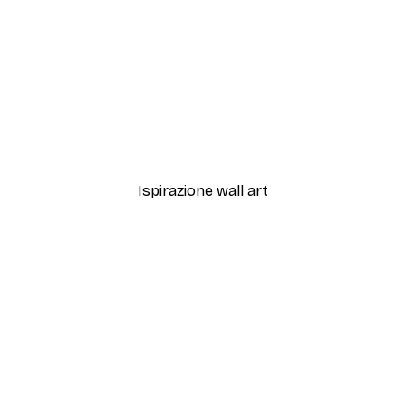
-30%*
llerina Cigno Elegante Poster
Chanel Ragazza Surfista 
Da 9,07 €
12,95 €
Ispirazione wall art