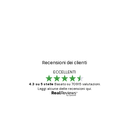
Recensioni dei clienti
ECCELLENTI
4.3 su 5 stelle
Basato su 70915 valutazioni.
Leggi alcune delle recensioni qui.
Acquirente verificato
recensioni
dei
Poster davvero bellissimi e di alta qualità!
clienti
Con queste fotografie il nostro spazio è