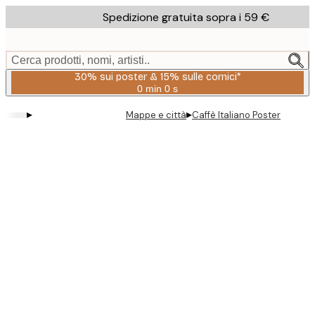
Skip
Spedizione gratuita sopra i 59 €
to
main
content.
Cerca prodotti, nomi, artisti..
30% sui poster & 15% sulle cornici*
0 min
0 s
Valido
fino
▸
▸
Mappe e città
Caffè Italiano Poster
a:
2026-
08-
06