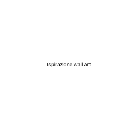
-30%*
Espresso Poster
Da 9,07 €
12,95 €
Ispirazione wall art