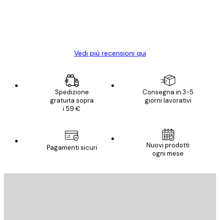
diventato ancora più bello! Vi ringrazio e
con piacere ho fatto un altro ordine!
15 mag
Elena A
Vedi più recensioni qui
Spedizione
Consegna in 3-5
gratuita sopra
giorni lavorativi
i 59 €
Nuovi prodotti
Pagamenti sicuri
ogni mese