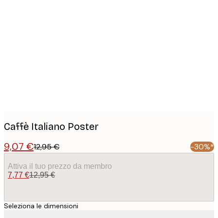
Product
images
Caffè Italiano Poster
9,07 €
12,95 €
-30%*
Attiva il tuo prezzo da membro
7,77 €
12,95 €
Seleziona le dimensioni