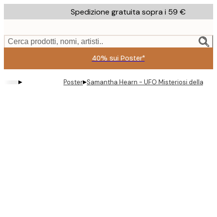
Skip
Spedizione gratuita sopra i 59 €
to
main
content.
Cerca prodotti, nomi, artisti..
40% sui Poster*
▸
▸
Poster
Samantha Hearn - UFO Misteriosi della Spi
Product