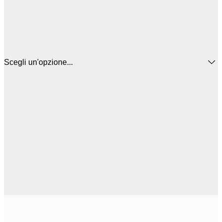
Scegli un'opzione...
16
50x50 cm
2