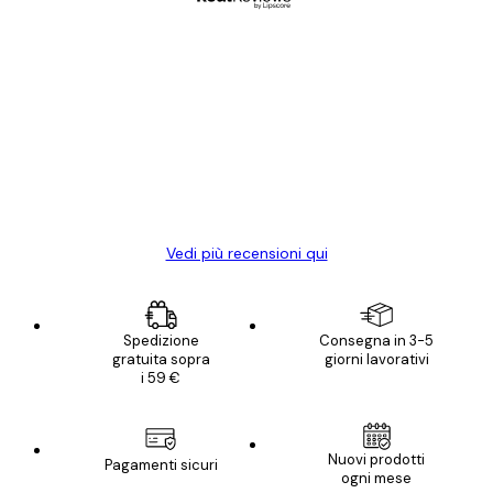
Acquirente verificato
recensioni
dei
Poster davvero bellissimi e di alta qualità!
clienti
Con queste fotografie il nostro spazio è
diventato ancora più bello! Vi ringrazio e
con piacere ho fatto un altro ordine!
15 mag
Elena A
Vedi più recensioni qui
Spedizione
Consegna in 3-5
gratuita sopra
giorni lavorativi
i 59 €
Nuovi prodotti
Pagamenti sicuri
ogni mese