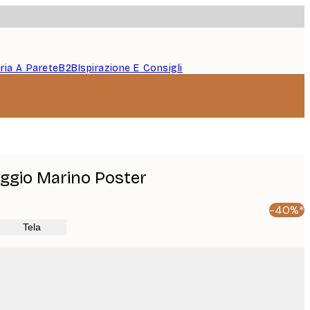
eria A Parete
B2B
Ispirazione E Consigli
aggio Marino Poster
-40%*
Tela