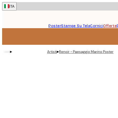
Skip
ITA
to
main
content.
Poster
Stampe Su Tela
Cornici
Offerte
▸
▸
Artisti
Renoir - Paesaggio Marino Poster