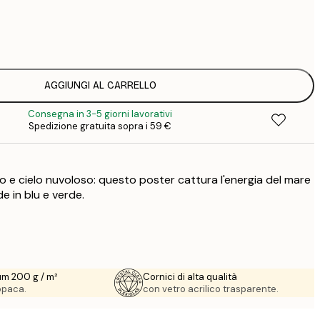
12
2
19
3
AGGIUNGI AL CARRELLO
Consegna in 3-5 giorni lavorativi
Spedizione gratuita sopra i 59 €
o e cielo nuvoloso: questo poster cattura l'energia del mare
e in blu e verde.
um 200 g / m²
Cornici di alta qualità
 opaca.
con vetro acrilico trasparente.