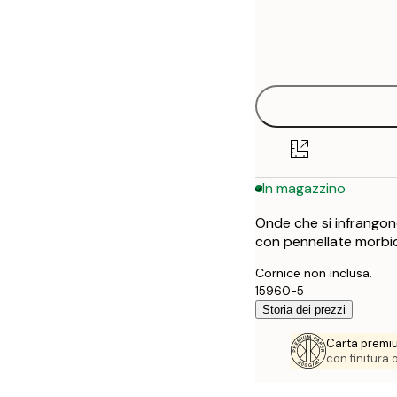
Frame
30x40 cm
options
50x70 cm
In magazzino
Onde che si infrangon
con pennellate morbid
Cornice non inclusa.
15960-5
Storia dei prezzi
Carta premi
con finitura