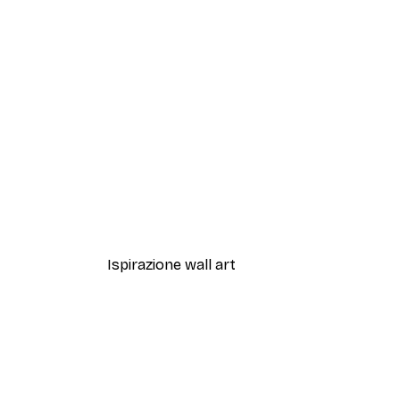
-40%*
One Line Art No 3 Poster
Da 7,77 €
12,95 €
Ispirazione wall art