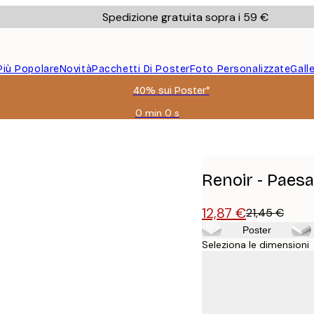
Spedizione gratuita sopra i 59 €
Più Popolare
Novità
Pacchetti Di Poster
Foto Personalizzate
Gall
40% sui Poster*
0 min
0 s
Valido
fino
a:
2026-
08-
Renoir - Paes
09
12,87 €
21,45 €
Poster
Seleziona le dimensioni