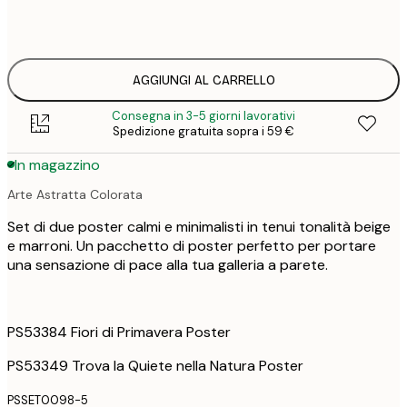
21
30x40 cm
4
AGGIUNGI AL CARRELLO
Consegna in 3-5 giorni lavorativi
Spedizione gratuita sopra i 59 €
In magazzino
Arte Astratta Colorata
Set di due poster calmi e minimalisti in tenui tonalità beige
e marroni. Un pacchetto di poster perfetto per portare
una sensazione di pace alla tua galleria a parete.
PS53384 Fiori di Primavera Poster
PS53349 Trova la Quiete nella Natura Poster
PSSET0098-5