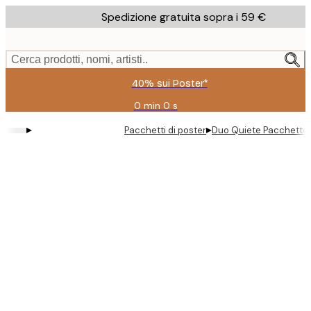
Skip
Spedizione gratuita sopra i 59 €
to
main
content.
Cerca prodotti, nomi, artisti..
40% sui Poster*
0 min
0 s
Valido
fino
▸
▸
Pacchetti di poster
Duo Quiete Pacchetto 
a:
2026-
08-
09