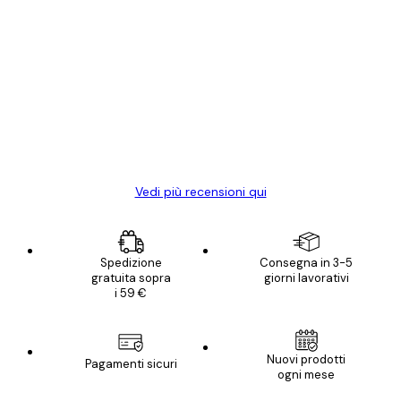
Acquirente verificato
recensioni
dei
Poster davvero bellissimi e di alta qualità!
clienti
Con queste fotografie il nostro spazio è
diventato ancora più bello! Vi ringrazio e
con piacere ho fatto un altro ordine!
15 mag
Elena A
Vedi più recensioni qui
Spedizione
Consegna in 3-5
gratuita sopra
giorni lavorativi
i 59 €
Nuovi prodotti
Pagamenti sicuri
ogni mese