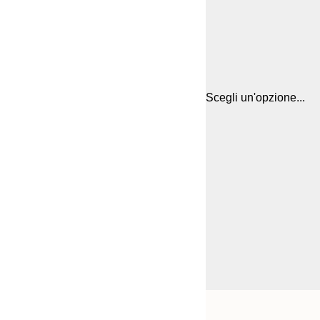
Scegli un'opzione...
Frame
21x30 cm