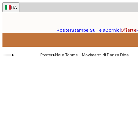
Skip
ITA
to
main
content.
Poster
Stampe Su Tela
Cornici
Offerte
▸
▸
Poster
Nour Tohme - Movimenti di Danza Dinamici 