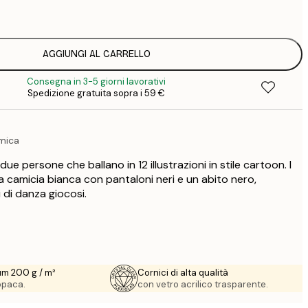
1
12
2
16
AGGIUNGI AL CARRELLO
2
Consegna in 3-5 giorni lavorativi
19
Spedizione gratuita sopra i 59 €
3
26
4
amica
64
due persone che ballano in 12 illustrazioni in stile cartoon. I
a camicia bianca con pantaloni neri e un abito nero,
di danza giocosi.
um 200 g / m²
Cornici di alta qualità
 opaca.
con vetro acrilico trasparente.