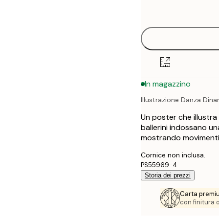
options
30x40 cm
40x50 cm
50x70 cm
In magazzino
70x100 cm
Illustrazione Danza Din
100x150 cm
Un poster che illustra 
ballerini indossano un
mostrando movimenti 
Cornice non inclusa.
PS55969-4
Storia dei prezzi
Carta premi
con finitura