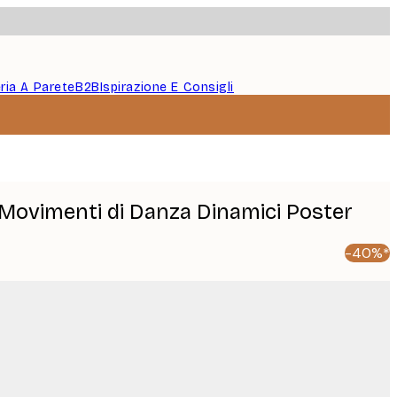
eria A Parete
B2B
Ispirazione E Consigli
Movimenti di Danza Dinamici Poster
-40%*