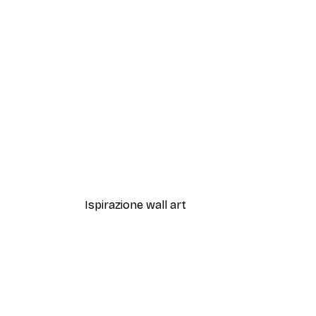
-40%*
Sfumature di Eucalipto N.1 Po
Da 7,77 €
12,95 €
Ispirazione wall art