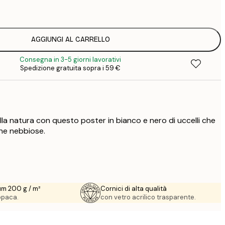
1
12
2
16
AGGIUNGI AL CARRELLO
2
Consegna in 3-5 giorni lavorativi
16
Spedizione gratuita sopra i 59 €
2
21
3
29
4
lla natura con questo poster in bianco e nero di uccelli che
ne nebbiose.
um 200 g / m²
Cornici di alta qualità
 opaca.
con vetro acrilico trasparente.