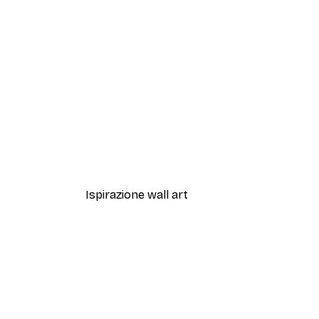
-40%*
Daniel Donocik - Famiglia Guar
Da 7,77 €
12,95 €
Ispirazione wall art