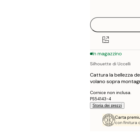
options
30x40 cm
40x50 cm
50x50 cm
In magazzino
50x70 cm
Silhouette di Uccelli
70x100 cm
Cattura la bellezza de
volano sopra montag
Cornice non inclusa.
PS54143-4
Storia dei prezzi
Carta premi
con finitura