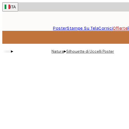
Skip
ITA
to
main
content.
Poster
Stampe Su Tela
Cornici
Offerte
▸
▸
Natura
Silhouette di Uccelli Poster