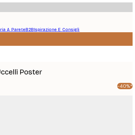
eria A Parete
B2B
Ispirazione E Consigli
Uccelli Poster
-40%*