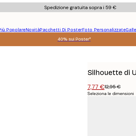
Spedizione gratuita sopra i 59 €
Più Popolare
Novità
Pacchetti Di Poster
Foto Personalizzate
Gall
40% sui Poster*
Silhouette di 
7,77 €
12,95 €
Seleziona le dimensioni