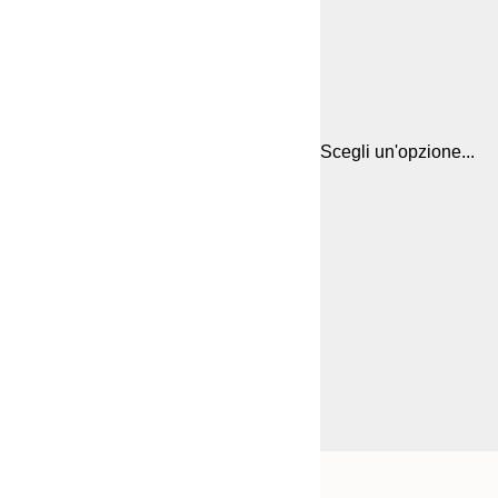
Scegli un'opzione...
Frame
21x30 cm