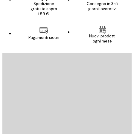
Spedizione
Consegna in 3-5
gratuita sopra
giorni lavorativi
i 59 €
Nuovi prodotti
Pagamenti sicuri
ogni mese
E-mail
INVIA
Store
Poster Store