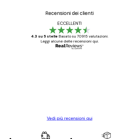
Recensioni dei clienti
ECCELLENTI
4.3 su 5 stelle
Basato su 70915 valutazioni.
Leggi alcune delle recensioni qui.
Acquirente verificato
recensioni
dei
Poster davvero bellissimi e di alta qualità!
clienti
Con queste fotografie il nostro spazio è
diventato ancora più bello! Vi ringrazio e
con piacere ho fatto un altro ordine!
15 mag
Elena A
Vedi più recensioni qui