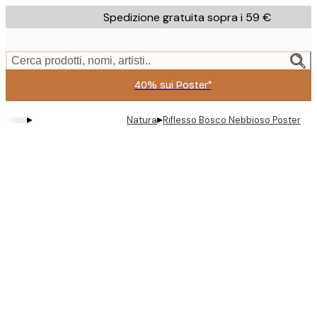
Skip
Spedizione gratuita sopra i 59 €
to
main
content.
Cerca prodotti, nomi, artisti..
40% sui Poster*
▸
▸
Natura
Riflesso Bosco Nebbioso Poster