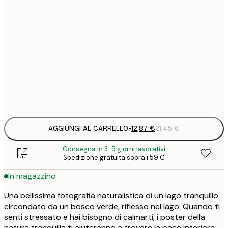
7
21x30 cm
1
12
30x40 cm
2
19
50x70 cm
3
Frame
options
AGGIUNGI AL CARRELLO
-
12,87 €
21,45 €
Consegna in 3-5 giorni lavorativi
Spedizione gratuita sopra i 59 €
In magazzino
Una bellissima fotografia naturalistica di un lago tranquillo
circondato da un bosco verde, riflesso nel lago. Quando ti
senti stressato e hai bisogno di calmarti, i poster della
natura tranquilla ti aiuteranno a trovare la pace interiore.