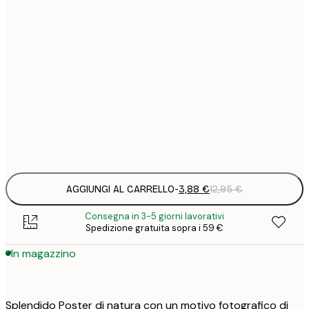
3
21x30 cm
1
5
30x40 cm
2
8
50x70 cm
3
Frame
options
AGGIUNGI AL CARRELLO
-
3,88 €
12,95 €
Consegna in 3-5 giorni lavorativi
Spedizione gratuita sopra i 59 €
In magazzino
Splendido Poster di natura con un motivo fotografico di