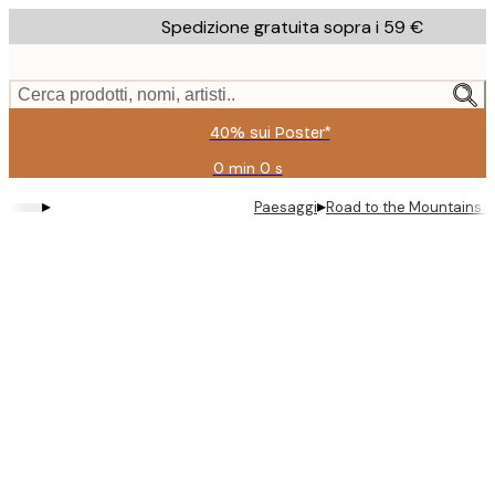
Skip
Spedizione gratuita sopra i 59 €
to
main
content.
Cerca prodotti, nomi, artisti..
40% sui Poster*
0 min
0 s
Valido
fino
▸
▸
Paesaggi
Road to the Mountains P
a:
2026-
08-
09