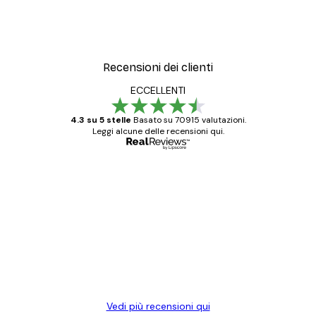
Recensioni dei clienti
ECCELLENTI
4.3 su 5 stelle
Basato su 70915 valutazioni.
Leggi alcune delle recensioni qui.
Acquirente verificato
recensioni
dei
Poster davvero bellissimi e di alta qualità!
clienti
Con queste fotografie il nostro spazio è
diventato ancora più bello! Vi ringrazio e
con piacere ho fatto un altro ordine!
15 mag
Elena A
Vedi più recensioni qui