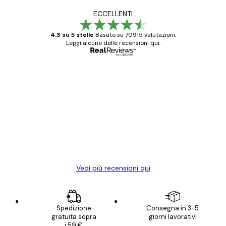
ECCELLENTI
4.3 su 5 stelle
Basato su 70915 valutazioni.
Leggi alcune delle recensioni qui.
Acquirente verificato
recensioni
dei
Poster davvero bellissimi e di alta qualità!
clienti
Con queste fotografie il nostro spazio è
diventato ancora più bello! Vi ringrazio e
con piacere ho fatto un altro ordine!
15 mag
Elena A
Vedi più recensioni qui
Spedizione
Consegna in 3-5
gratuita sopra
giorni lavorativi
i 59 €