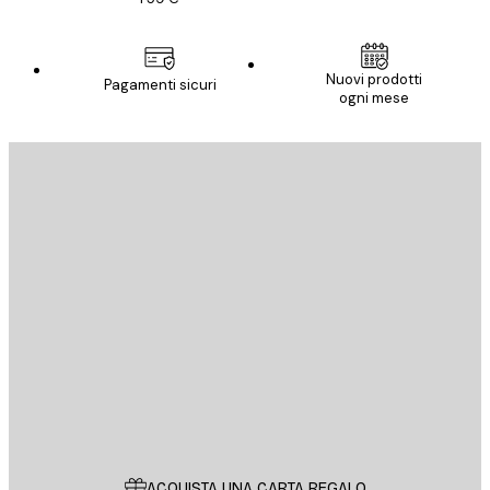
Nuovi prodotti
Pagamenti sicuri
ogni mese
E-mail
INVIA
Store
Poster Store
Servizio clienti
ACQUISTA UNA CARTA REGALO