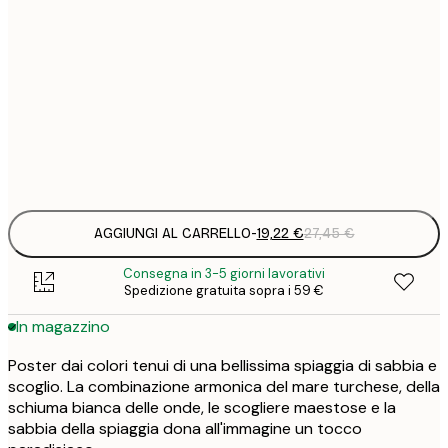
19
40x50 cm
2
Frame
options
AGGIUNGI AL CARRELLO
-
19,22 €
27,45 €
Consegna in 3-5 giorni lavorativi
Spedizione gratuita sopra i 59 €
In magazzino
Poster dai colori tenui di una bellissima spiaggia di sabbia e
scoglio. La combinazione armonica del mare turchese, della
schiuma bianca delle onde, le scogliere maestose e la
sabbia della spiaggia dona all'immagine un tocco