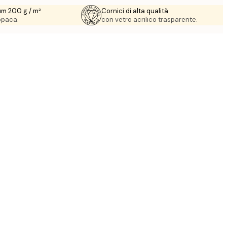
um 200 g / m²
Cornici di alta qualità
 opaca.
con vetro acrilico trasparente.