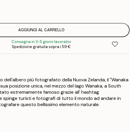
7
1
12
2
16
AGGIUNGI AL CARRELLO
2
Consegna in 3-5 giorni lavorativi
16
Spedizione gratuita sopra i 59 €
2
19
3
26
4
o dell'albero più fotografato della Nuova Zelanda, il "Wanaka
a sua posizione unica, nel mezzo del lago Wanaka, a South
ventato estremamente famoso grazie all' hashtag
spinge turisti e fotografi di tutto il mondo ad andare in
ografare questo bellissimo elemento naturale.