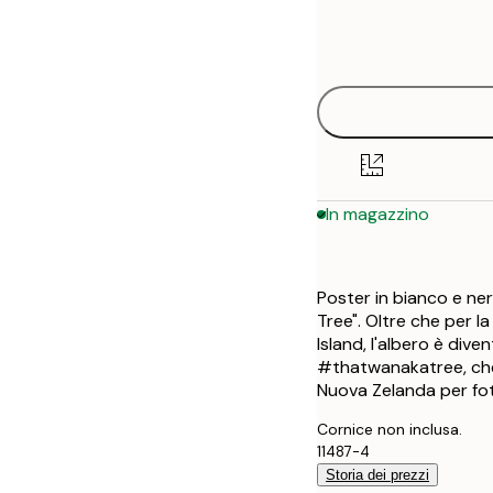
Frame
21x30 cm
options
30x40 cm
40x50 cm
50x50 cm
In magazzino
50x70 cm
70x100 cm
Poster in bianco e ner
Tree". Oltre che per l
Island, l'albero è di
#thatwanakatree, che 
Nuova Zelanda per fot
Cornice non inclusa.
11487-4
Storia dei prezzi