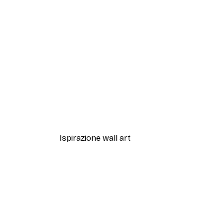
-40%*
Matsumoto Hoji - Rana Scontr
Da 7,77 €
12,95 €
Ispirazione wall art