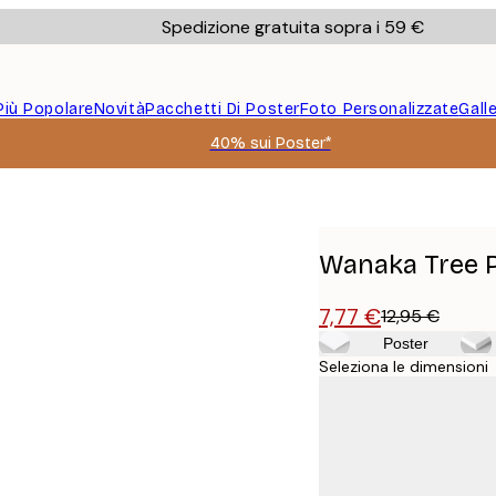
Spedizione gratuita sopra i 59 €
Più Popolare
Novità
Pacchetti Di Poster
Foto Personalizzate
Gall
40% sui Poster*
Wanaka Tree 
7,77 €
12,95 €
Poster
Seleziona le dimensioni