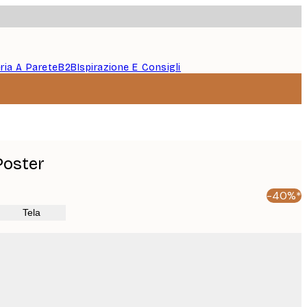
eria A Parete
B2B
Ispirazione E Consigli
Poster
-40%*
Tela