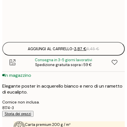
3
13x18 cm
Frame
options
AGGIUNGI AL CARRELLO
-
3,87 €
6,45 €
Consegna in 3-5 giorni lavorativi
Spedizione gratuita sopra i 59 €
In magazzino
Elegante poster in acquerello bianco e nero di un rametto
di eucalipto.
Cornice non inclusa.
8174-3
Storia dei prezzi
Carta premium 200 g / m²