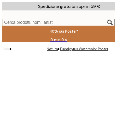
Skip
Spedizione gratuita sopra i 59 €
to
main
content.
Cerca prodotti, nomi, artisti..
40% sui Poster*
0 min
0 s
Valido
fino
▸
▸
Natura
Eucalyptus Watercolor Poster
a:
2026-
08-
09