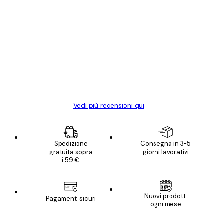
Acquirente verificato
recensioni
dei
Poster davvero bellissimi e di alta qualità!
clienti
Con queste fotografie il nostro spazio è
diventato ancora più bello! Vi ringrazio e
con piacere ho fatto un altro ordine!
15 mag
Elena A
Vedi più recensioni qui
Spedizione
Consegna in 3-5
gratuita sopra
giorni lavorativi
i 59 €
Nuovi prodotti
Pagamenti sicuri
ogni mese