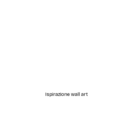
-70%
Outlet
Sagoma di Fiori Secchi Po
Da 3,88 €
12,95 €
Ispirazione wall art