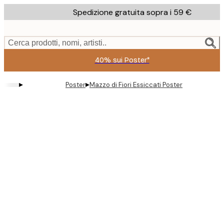
Skip
Spedizione gratuita sopra i 59 €
to
main
content.
Cerca prodotti, nomi, artisti..
40% sui Poster*
▸
▸
Poster
Mazzo di Fiori Essiccati Poster