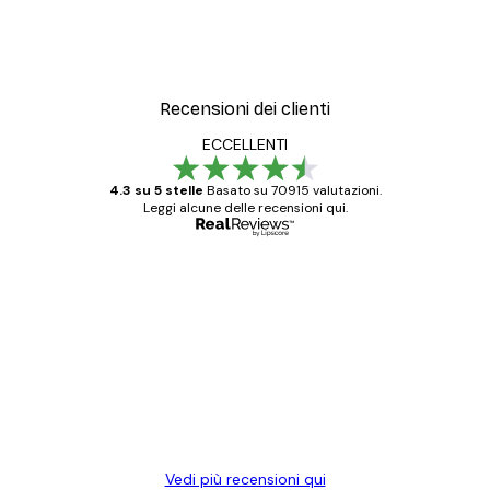
Recensioni dei clienti
ECCELLENTI
4.3 su 5 stelle
Basato su 70915 valutazioni.
Leggi alcune delle recensioni qui.
Acquirente verificato
recensioni
dei
Poster davvero bellissimi e di alta qualità!
clienti
Con queste fotografie il nostro spazio è
diventato ancora più bello! Vi ringrazio e
con piacere ho fatto un altro ordine!
15 mag
Elena A
Vedi più recensioni qui