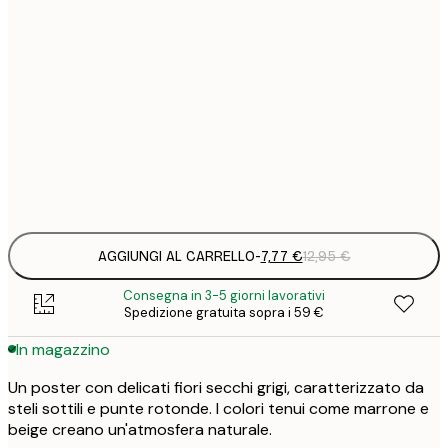
7
21x30 cm
1
12
30x40 cm
2
19
50x70 cm
3
Frame
options
AGGIUNGI AL CARRELLO
-
7,77 €
12,95 €
Consegna in 3-5 giorni lavorativi
Spedizione gratuita sopra i 59 €
In magazzino
Un poster con delicati fiori secchi grigi, caratterizzato da
steli sottili e punte rotonde. I colori tenui come marrone e
beige creano un'atmosfera naturale.