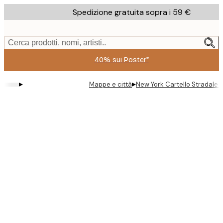
Skip
Spedizione gratuita sopra i 59 €
to
main
content.
Cerca prodotti, nomi, artisti..
40% sui Poster*
▸
▸
Mappe e città
New York Cartello Stradale 
Product
images