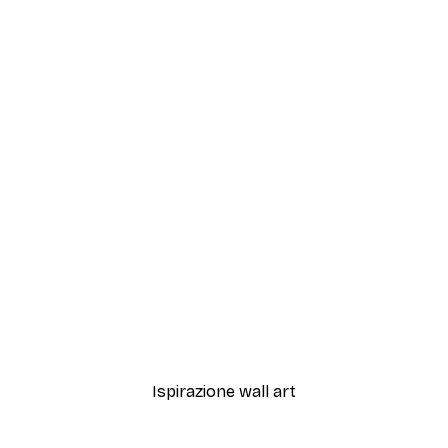
-40%*
Fashion Street Poster
Da 7,77 €
12,95 €
Ispirazione wall art