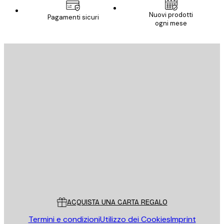
Nuovi prodotti
Pagamenti sicuri
ogni mese
E-mail
INVIA
Store
Poster Store
Servizio clienti
ACQUISTA UNA CARTA REGALO
Termini e condizioni
Utilizzo dei Cookies
Imprint