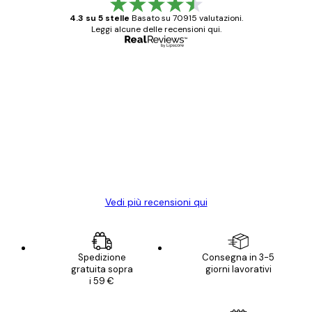
4.3 su 5 stelle
Basato su 70915 valutazioni.
Leggi alcune delle recensioni qui.
Acquirente verificato
recensioni
dei
Poster davvero bellissimi e di alta qualità!
clienti
Con queste fotografie il nostro spazio è
diventato ancora più bello! Vi ringrazio e
con piacere ho fatto un altro ordine!
15 mag
Elena A
Vedi più recensioni qui
Spedizione
Consegna in 3-5
gratuita sopra
giorni lavorativi
i 59 €