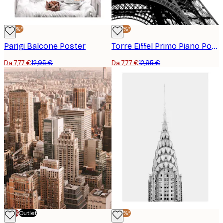
-40%*
-40%*
Parigi Balcone Poster
Torre Eiffel Primo Piano Poster
Da 7,77 €
12,95 €
Da 7,77 €
12,95 €
-70%
Outlet
-40%*