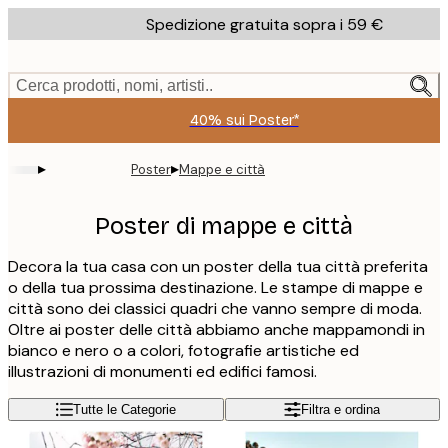
Skip
Spedizione gratuita sopra i 59 €
to
main
content.
Cerca prodotti, nomi, artisti..
40% sui Poster*
▸
▸
Poster
Mappe e città
Poster di mappe e città
Decora la tua casa con un poster della tua città preferita
o della tua prossima destinazione. Le stampe di mappe e
città sono dei classici quadri che vanno sempre di moda.
Oltre ai poster delle città abbiamo anche mappamondi in
bianco e nero o a colori, fotografie artistiche ed
illustrazioni di monumenti ed edifici famosi.
Tutte le Categorie
Filtra e ordina