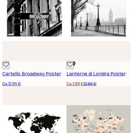
-70%
Cartello Broadway Poster
Lanterne di Londra Poster
Da 12,95 €
Da 3,88 €
12,95 €