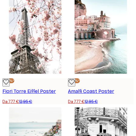
-40%*
-40%*
Fiori Torre Eiffel Poster
Amalfi Coast Poster
Da 7,77 €
12,95 €
Da 7,77 €
12,95 €