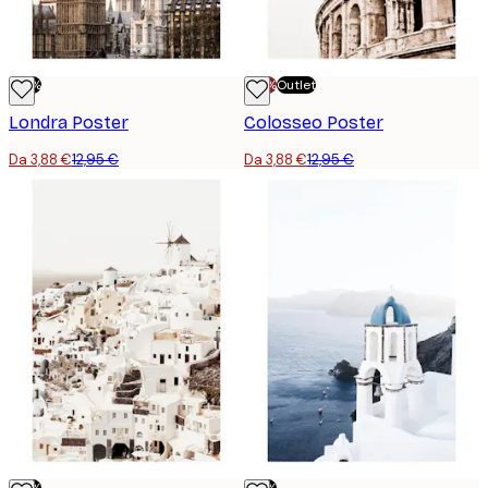
-70%
-70%
Outlet
Londra Poster
Colosseo Poster
Da 3,88 €
12,95 €
Da 3,88 €
12,95 €
-70%
-70%