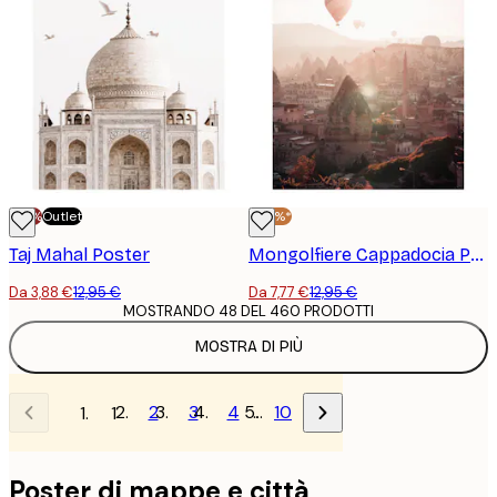
-70%
Outlet
-40%*
Taj Mahal Poster
Mongolfiere Cappadocia Poster
Da 3,88 €
12,95 €
Da 7,77 €
12,95 €
MOSTRANDO 48 DEL 460 PRODOTTI
MOSTRA DI PIÙ
2
3
4
…
10
1
Poster di mappe e città