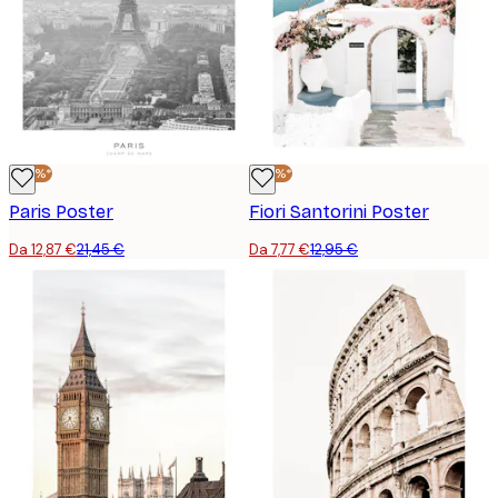
-40%*
-40%*
Paris Poster
Fiori Santorini Poster
Da 12,87 €
21,45 €
Da 7,77 €
12,95 €