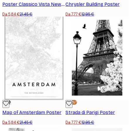
Poster Classico Vista New York No2
Chrysler Building Poster
Da 5,84 €
21,45 €
Da 7,77 €
12,95 €
-73%
-40%*
Map of Amsterdam Poster
Strada di Parigi Poster
Da 5,84 €
21,45 €
Da 7,77 €
12,95 €