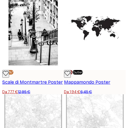
-40%*
-70%
Outlet
Scale di Montmartre Poster
Mappamondo Poster
Da 7,77 €
12,95 €
Da 1,94 €
6,45 €