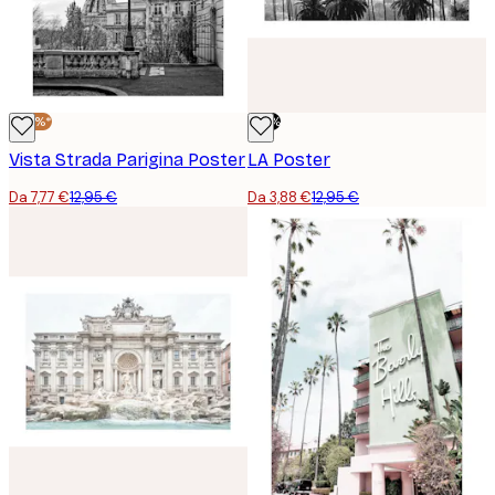
-40%*
-70%
Vista Strada Parigina Poster
LA Poster
Da 7,77 €
12,95 €
Da 3,88 €
12,95 €