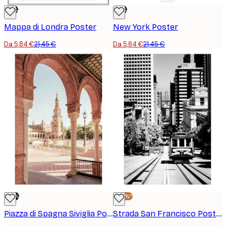
-73%
-73%
Mappa di Londra Poster
New York Poster
Da 5,84 €
21,45 €
Da 5,84 €
21,45 €
-70%
-40%*
Piazza di Spagna Siviglia Poster
Strada San Francisco Poster