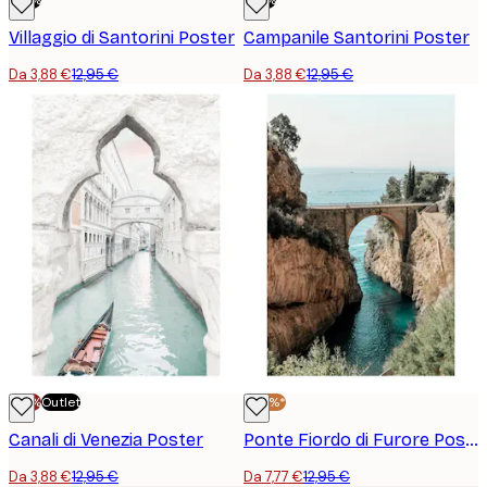
Villaggio di Santorini Poster
Campanile Santorini Poster
Da 3,88 €
12,95 €
Da 3,88 €
12,95 €
-70%
Outlet
-40%*
Canali di Venezia Poster
Ponte Fiordo di Furore Poster
Da 3,88 €
12,95 €
Da 7,77 €
12,95 €