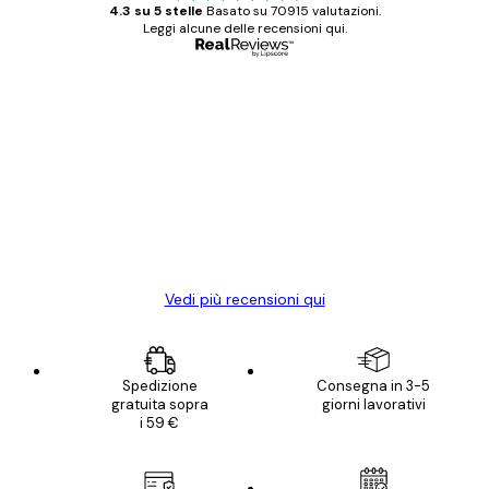
4.3 su 5 stelle
Basato su 70915 valutazioni.
Leggi alcune delle recensioni qui.
Acquirente verificato
recensioni
dei
Poster davvero bellissimi e di alta qualità!
clienti
Con queste fotografie il nostro spazio è
diventato ancora più bello! Vi ringrazio e
con piacere ho fatto un altro ordine!
15 mag
Elena A
Vedi più recensioni qui
Spedizione
Consegna in 3-5
gratuita sopra
giorni lavorativi
i 59 €