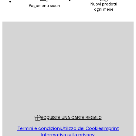
Nuovi prodotti
Pagamenti sicuri
ogni mese
E-mail
INVIA
Store
Poster Store
Servizio clienti
ACQUISTA UNA CARTA REGALO
Termini e condizioni
Utilizzo dei Cookies
Imprint
Informativa sulla privacy