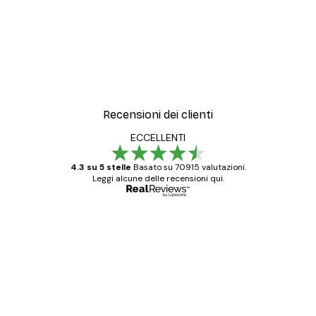
Recensioni dei clienti
ECCELLENTI
4.3 su 5 stelle
Basato su 70915 valutazioni.
Leggi alcune delle recensioni qui.
Acquirente verificato
recensioni
dei
Poster davvero bellissimi e di alta qualità!
clienti
Con queste fotografie il nostro spazio è
diventato ancora più bello! Vi ringrazio e
con piacere ho fatto un altro ordine!
15 mag