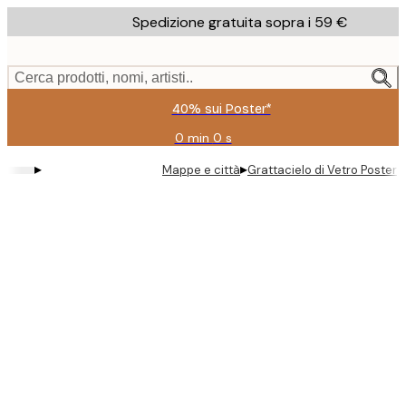
Skip
Spedizione gratuita sopra i 59 €
to
main
content.
Cerca prodotti, nomi, artisti..
40% sui Poster*
0 min
0 s
Valido
fino
▸
▸
Mappe e città
Grattacielo di Vetro Poster
a:
2026-
08-
09