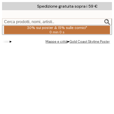
Skip
Spedizione gratuita sopra i 59 €
to
main
content.
Cerca prodotti, nomi, artisti..
30% sui poster & 15% sulle cornici*
0 min
0 s
Valido
fino
▸
▸
Mappe e città
Gold Coast Skyline Poster
a:
2026-
08-
06