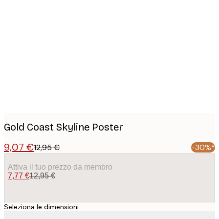
Product
images
Gold Coast Skyline Poster
9,07 €
12,95 €
-30%*
Attiva il tuo prezzo da membro
7,77 €
12,95 €
Seleziona le dimensioni