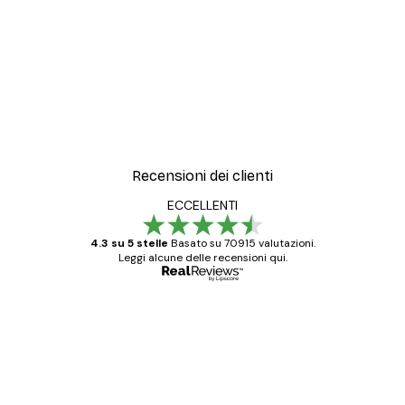
Recensioni dei clienti
ECCELLENTI
4.3 su 5 stelle
Basato su 70915 valutazioni.
Leggi alcune delle recensioni qui.
Acquirente verificato
recensioni
dei
Poster davvero bellissimi e di alta qualità!
clienti
Con queste fotografie il nostro spazio è
diventato ancora più bello! Vi ringrazio e
con piacere ho fatto un altro ordine!