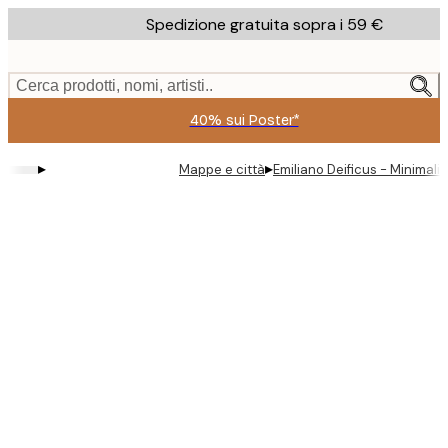
Skip
Spedizione gratuita sopra i 59 €
to
main
content.
Cerca prodotti, nomi, artisti..
40% sui Poster*
▸
▸
Mappe e città
Emiliano Deificus - Minimal