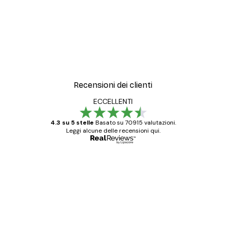
Recensioni dei clienti
ECCELLENTI
4.3 su 5 stelle
Basato su 70915 valutazioni.
Leggi alcune delle recensioni qui.
Acquirente verificato
recensioni
dei
Poster davvero bellissimi e di alta qualità!
clienti
Con queste fotografie il nostro spazio è
diventato ancora più bello! Vi ringrazio e
con piacere ho fatto un altro ordine!
15 mag