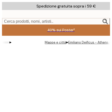
Skip
Spedizione gratuita sopra i 59 €
to
main
content.
Cerca prodotti, nomi, artisti..
40% sui Poster*
▸
▸
Mappe e città
Emiliano Deificus - Athens C