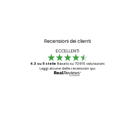
Recensioni dei clienti
ECCELLENTI
4.3 su 5 stelle
Basato su 70915 valutazioni.
Leggi alcune delle recensioni qui.
Acquirente verificato
recensioni
dei
Poster davvero bellissimi e di alta qualità!
clienti
Con queste fotografie il nostro spazio è
diventato ancora più bello! Vi ringrazio e
con piacere ho fatto un altro ordine!
15 mag
Elena A