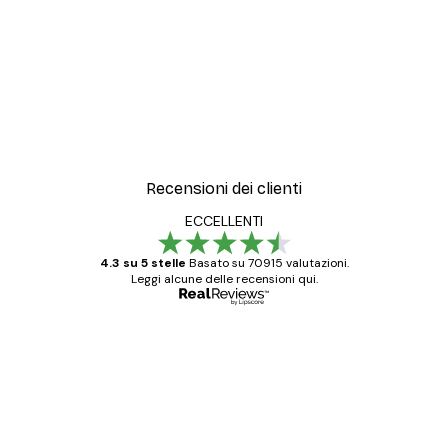
Recensioni dei clienti
ECCELLENTI
4.3 su 5 stelle
Basato su 70915 valutazioni.
Leggi alcune delle recensioni qui.
Acquirente verificato
recensioni
dei
Poster davvero bellissimi e di alta qualità!
clienti
Con queste fotografie il nostro spazio è
diventato ancora più bello! Vi ringrazio e
con piacere ho fatto un altro ordine!