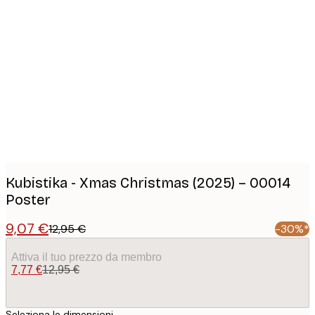
Product
images
Kubistika - Xmas Christmas (2025) – 00014
Poster
9,07 €
12,95 €
-30%*
Attiva il tuo prezzo da membro
7,77 €
12,95 €
Seleziona le dimensioni