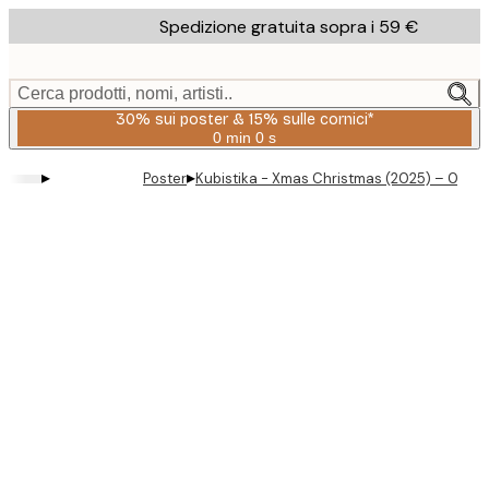
Skip
Spedizione gratuita sopra i 59 €
to
main
content.
Cerca prodotti, nomi, artisti..
30% sui poster & 15% sulle cornici*
0 min
0 s
Valido
fino
▸
▸
Poster
Kubistika - Xmas Christmas (2025) – 0001
a:
2026-
08-
06