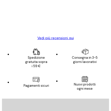
dei
Poster davvero bellissimi e di alta qualità!
clienti
Con queste fotografie il nostro spazio è
diventato ancora più bello! Vi ringrazio e
con piacere ho fatto un altro ordine!
15 mag
Elena A
Vedi più recensioni qui
Spedizione
Consegna in 3-5
gratuita sopra
giorni lavorativi
i 59 €
Nuovi prodotti
Pagamenti sicuri
ogni mese