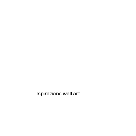
-40%*
Aquatic Greenery No2 Poster
Da 7,77 €
12,95 €
Ispirazione wall art