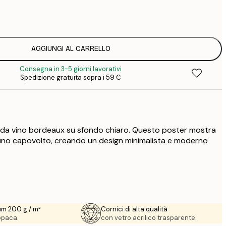
7
1
12
2
16
AGGIUNGI AL CARRELLO
2
Consegna in 3-5 giorni lavorativi
19
Spedizione gratuita sopra i 59 €
3
26
4
64
i da vino bordeaux su sfondo chiaro. Questo poster mostra
 uno capovolto, creando un design minimalista e moderno
um 200 g / m²
Cornici di alta qualità
 opaca.
con vetro acrilico trasparente.