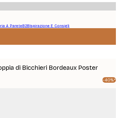
eria A Parete
B2B
Ispirazione E Consigli
oppia di Bicchieri Bordeaux Poster
-40%*