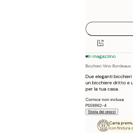
Frame
21x30 cm
options
30x40 cm
40x50 cm
50x70 cm
In magazzino
70x100 cm
Bicchieri Vino Bordeaux
100x150 cm
Due eleganti bicchier
un bicchiere dritto e
per la tua casa.
Cornice non inclusa.
PS58862-4
Storia dei prezzi
Carta premi
con finitura