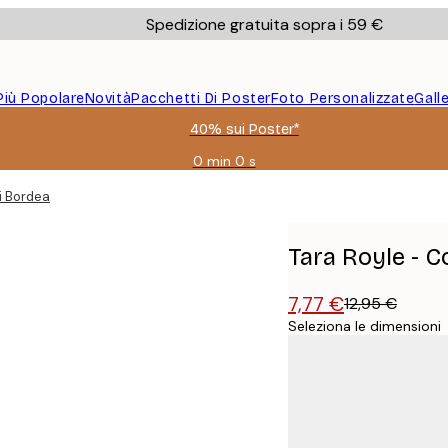
Spedizione gratuita sopra i 59 €
Più Popolare
Novità
Pacchetti Di Poster
Foto Personalizzate
Gall
40% sui Poster*
0 min
0 s
Valido
fino
ri Bordeaux Poster
a:
2026-
08-
Tara Royle - C
09
7,77 €
12,95 €
Seleziona le dimensioni