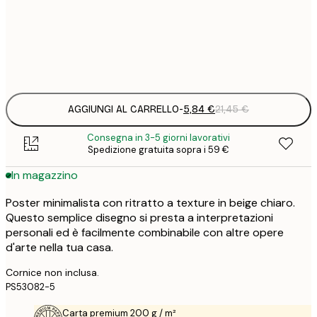
30x40 cm
2
Frame
options
AGGIUNGI AL CARRELLO
-
5,84 €
21,45 €
Consegna in 3-5 giorni lavorativi
Spedizione gratuita sopra i 59 €
In magazzino
Poster minimalista con ritratto a texture in beige chiaro.
Questo semplice disegno si presta a interpretazioni
personali ed è facilmente combinabile con altre opere
d'arte nella tua casa.
Cornice non inclusa.
PS53082-5
Carta premium 200 g / m²