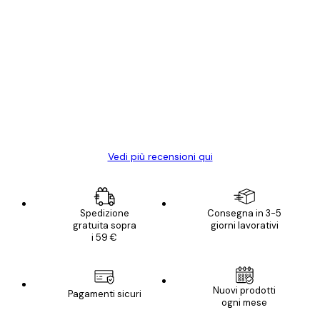
Acquirente verificato
recensioni
dei
Poster davvero bellissimi e di alta qualità!
clienti
Con queste fotografie il nostro spazio è
diventato ancora più bello! Vi ringrazio e
con piacere ho fatto un altro ordine!
15 mag
Elena A
Vedi più recensioni qui
Spedizione
Consegna in 3-5
gratuita sopra
giorni lavorativi
i 59 €
Nuovi prodotti
Pagamenti sicuri
ogni mese