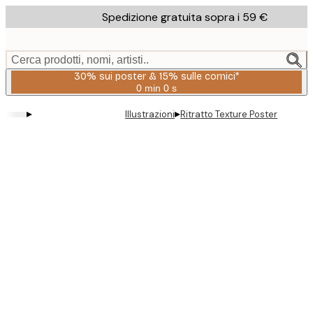
Skip
Spedizione gratuita sopra i 59 €
to
main
content.
Cerca prodotti, nomi, artisti..
30% sui poster & 15% sulle cornici*
0 min
0 s
Valido
fino
▸
▸
Illustrazioni
Ritratto Texture Poster
a:
2026-
08-
06