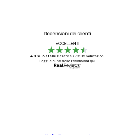
Recensioni dei clienti
ECCELLENTI
4.3 su 5 stelle
Basato su 70915 valutazioni.
Leggi alcune delle recensioni qui.
Acquirente verificato
recensioni
dei
Poster davvero bellissimi e di alta qualità!
clienti
Con queste fotografie il nostro spazio è
diventato ancora più bello! Vi ringrazio e
con piacere ho fatto un altro ordine!
15 mag
Elena A