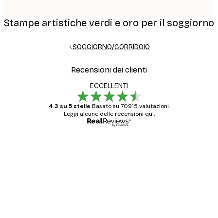
Stampe artistiche verdi e oro per il soggiorno
SOGGIORNO/CORRIDOIO
Recensioni dei clienti
ECCELLENTI
4.3 su 5 stelle
Basato su 70915 valutazioni.
Leggi alcune delle recensioni qui.
Acquirente verificato
recensioni
dei
Poster davvero bellissimi e di alta qualità!
clienti
Con queste fotografie il nostro spazio è
diventato ancora più bello! Vi ringrazio e
con piacere ho fatto un altro ordine!
15 mag
Elena A