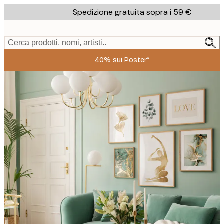
Skip
Spedizione gratuita sopra i 59 €
to
main
content.
Cerca prodotti, nomi, artisti..
40% sui Poster*