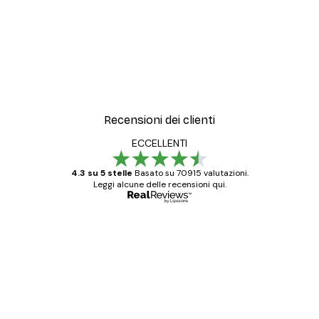
Recensioni dei clienti
ECCELLENTI
4.3 su 5 stelle
Basato su 70915 valutazioni.
Leggi alcune delle recensioni qui.
Acquirente verificato
recensioni
dei
Poster davvero bellissimi e di alta qualità!
clienti
Con queste fotografie il nostro spazio è
diventato ancora più bello! Vi ringrazio e
con piacere ho fatto un altro ordine!
15 mag