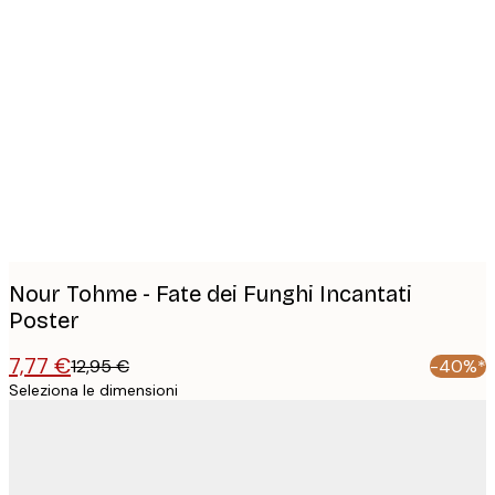
Product
images
Nour Tohme - Fate dei Funghi Incantati
Poster
7,77 €
12,95 €
-40%*
Seleziona le dimensioni