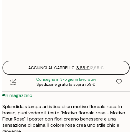
3
21x30 cm
1
5
30x40 cm
2
Frame
options
AGGIUNGI AL CARRELLO
-
3,88 €
12,95 €
Consegna in 3-5 giorni lavorativi
Spedizione gratuita sopra i 59 €
In magazzino
Splendida stampa artistica di un motivo floreale rosa. In
basso, puoi vedere il testo "Motivo floreale rosa - Motivo
Fleur Rose" I poster con fiori creano benessere e una
sensazione di calma. Il colore rosa crea uno stile chic e
giovanile.