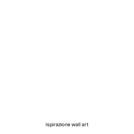
-40%*
n Verde Poster
Thinking Line Art Poster
Da 3,87 €
6,45 €
Ispirazione wall art