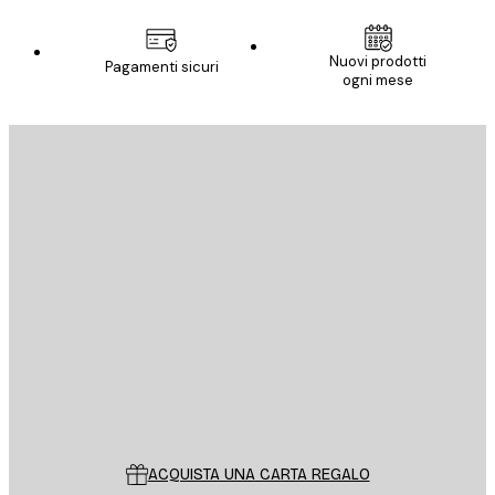
Nuovi prodotti
Pagamenti sicuri
ogni mese
E-mail
INVIA
Store
Poster Store
Servizio clienti
ACQUISTA UNA CARTA REGALO