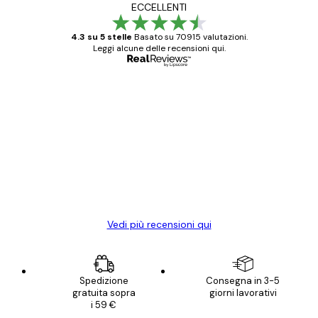
ECCELLENTI
4.3 su 5 stelle
Basato su 70915 valutazioni.
Leggi alcune delle recensioni qui.
Acquirente verificato
recensioni
dei
Poster davvero bellissimi e di alta qualità!
clienti
Con queste fotografie il nostro spazio è
diventato ancora più bello! Vi ringrazio e
con piacere ho fatto un altro ordine!
15 mag
Elena A
Vedi più recensioni qui
Spedizione
Consegna in 3-5
gratuita sopra
giorni lavorativi
i 59 €