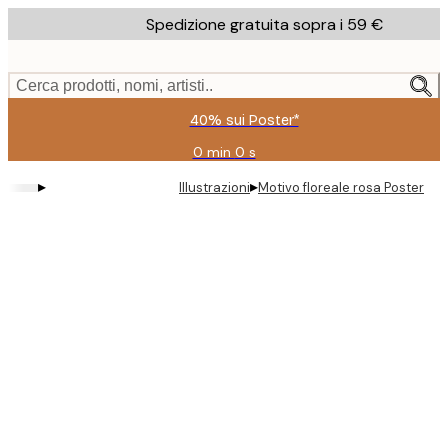
Skip
Spedizione gratuita sopra i 59 €
to
main
content.
Cerca prodotti, nomi, artisti..
40% sui Poster*
0 min
0 s
Valido
fino
▸
▸
Illustrazioni
Motivo floreale rosa Poster
a:
2026-
08-
09