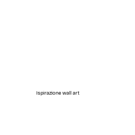
-40%*
Fiori Rosa Poster
Da 3,87 €
6,45 €
Ispirazione wall art