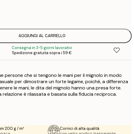
7
1
12
2
16
AGGIUNGI AL CARRELLO
2
Consegna in 3-5 giorni lavorativi
16
Spedizione gratuita sopra i 59 €
2
19
3
ue persone che si tengono le mani per il mignolo in modo
64
asuale per dimostrare un forte legame, poiché, a differenza
nere le mani, le dita del mignolo hanno una presa forte.
a relazione è rilassata e basata sulla fiducia reciproca.
um 200 g / m²
Cornici di alta qualità
 opaca.
con vetro acrilico trasparente.