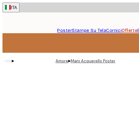
Skip
ITA
to
main
content.
Poster
Stampe Su Tela
Cornici
Offerte
▸
▸
Amore
Mani Acquerello Poster