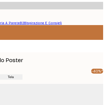
eria A Parete
B2B
Ispirazione E Consigli
lo Poster
-40%*
Tela