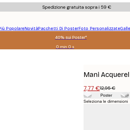
Spedizione gratuita sopra i 59 €
Più Popolare
Novità
Pacchetti Di Poster
Foto Personalizzate
Gall
40% sui Poster*
0 min
0 s
Valido
fino
a:
2026-
08-
Mani Acquerel
09
7,77 €
12,95 €
Poster
Seleziona le dimensioni