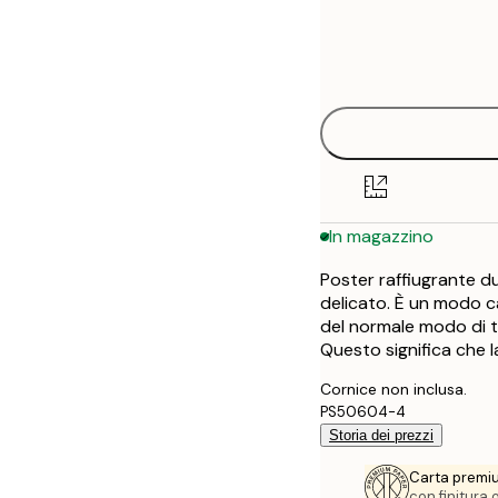
Frame
21x30 cm
options
30x40 cm
40x50 cm
50x50 cm
In magazzino
50x70 cm
Poster raffiugrante d
100x150 cm
delicato. È un modo c
del normale modo di te
Questo significa che l
Cornice non inclusa.
PS50604-4
Storia dei prezzi
Carta premi
con finitura