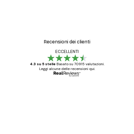
Recensioni dei clienti
ECCELLENTI
4.3 su 5 stelle
Basato su 70915 valutazioni.
Leggi alcune delle recensioni qui.
Acquirente verificato
recensioni
dei
Poster davvero bellissimi e di alta qualità!
clienti
Con queste fotografie il nostro spazio è
diventato ancora più bello! Vi ringrazio e
con piacere ho fatto un altro ordine!
15 mag
Elena A