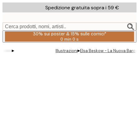
Skip
Spedizione gratuita sopra i 59 €
to
main
content.
Cerca prodotti, nomi, artisti..
30% sui poster & 15% sulle cornici*
0 min
0 s
Valido
fino
▸
▸
Illustrazioni
Elsa Beskow - La Nuova Barca d
a:
2026-
08-
06