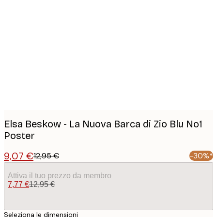
Product
images
Elsa Beskow - La Nuova Barca di Zio Blu No1
Poster
9,07 €
12,95 €
-30%*
Attiva il tuo prezzo da membro
7,77 €
12,95 €
Seleziona le dimensioni