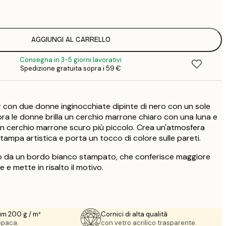
1
5
2
8
AGGIUNGI AL CARRELLO
3
Consegna in 3-5 giorni lavorativi
Spedizione gratuita sopra i 59 €
 con due donne inginocchiate dipinte di nero con un sole
pra le donne brilla un cerchio marrone chiaro con una luna e
 un cerchio marrone scuro più piccolo. Crea un'atmosfera
ampa artistica e porta un tocco di colore sulle pareti.
ato da un bordo bianco stampato, che conferisce maggiore
 e mette in risalto il motivo.
um 200 g / m²
Cornici di alta qualità
 opaca.
con vetro acrilico trasparente.