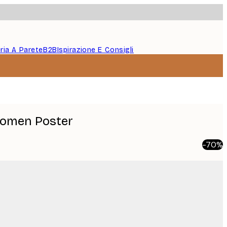
eria A Parete
B2B
Ispirazione E Consigli
omen Poster
-70%