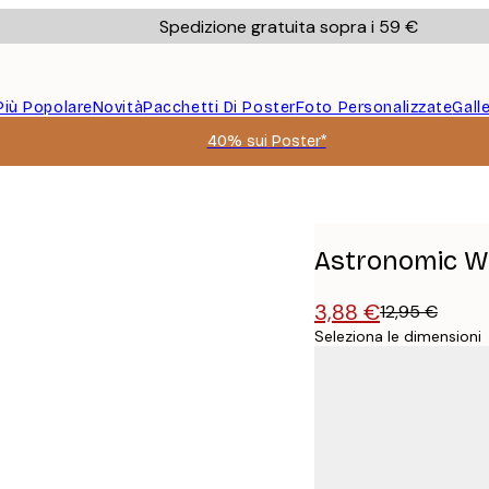
Spedizione gratuita sopra i 59 €
Più Popolare
Novità
Pacchetti Di Poster
Foto Personalizzate
Gall
40% sui Poster*
Astronomic W
3,88 €
12,95 €
Seleziona le dimensioni