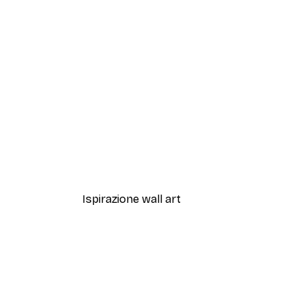
-40%*
Artful Lines No2 Poster
Da 12,87 €
21,45 €
Ispirazione wall art