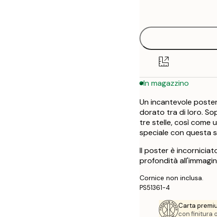
options
30x40 cm
50x70 cm
In magazzino
Un incantevole poster
dorato tra di loro. So
tre stelle, così come
speciale con questa st
Il poster è incornici
profondità all'immagine
Cornice non inclusa.
PS51361-4
Carta premi
con finitura