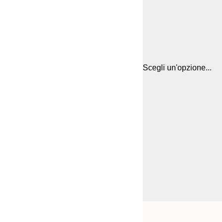
Scegli un'opzione...
Frame
21x30 cm