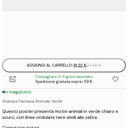
19
50x50 cm
2
Frame
options
AGGIUNGI AL CARRELLO
-
19,22 €
27,45 €
Consegna in 3-5 giorni lavorativi
Spedizione gratuita sopra i 59 €
In magazzino
Stampa Fantasia Animale Verde
Questo poster presenta motivi animali in verde chiaro e
scuro, con linee ondulate nere simili alle zebre.
Cornice non inclusa.