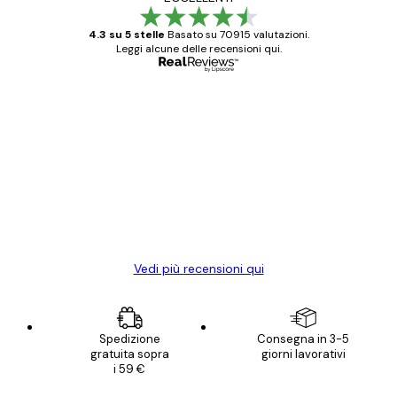
4.3 su 5 stelle
Basato su 70915 valutazioni.
Leggi alcune delle recensioni qui.
Acquirente verificato
recensioni
dei
Poster davvero bellissimi e di alta qualità!
clienti
Con queste fotografie il nostro spazio è
diventato ancora più bello! Vi ringrazio e
con piacere ho fatto un altro ordine!
15 mag
Elena A
Vedi più recensioni qui
Spedizione
Consegna in 3-5
gratuita sopra
giorni lavorativi
i 59 €