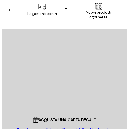
Nuovi prodotti
Pagamenti sicuri
ogni mese
E-mail
INVIA
Store
Poster Store
Servizio clienti
ACQUISTA UNA CARTA REGALO