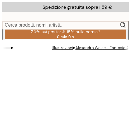
Skip
Spedizione gratuita sopra i 59 €
to
main
content.
Cerca prodotti, nomi, artisti..
30% sui poster & 15% sulle cornici*
0 min
0 s
Valido
fino
▸
▸
Illustrazioni
Alexandra Weise - Fantasie Ani
a:
2026-
08-
06
Product