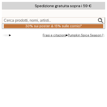
Skip
Spedizione gratuita sopra i 59 €
to
main
content.
Cerca prodotti, nomi, artisti..
30% sui poster & 15% sulle cornici*
▸
▸
Frasi e citazioni
Pumpkin Spice Season Pos