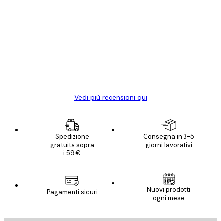
Acquirente verificato
recensioni
dei
Poster davvero bellissimi e di alta qualità!
clienti
Con queste fotografie il nostro spazio è
diventato ancora più bello! Vi ringrazio e
con piacere ho fatto un altro ordine!
15 mag
Elena A
Vedi più recensioni qui
Spedizione
Consegna in 3-5
gratuita sopra
giorni lavorativi
i 59 €
Nuovi prodotti
Pagamenti sicuri
ogni mese