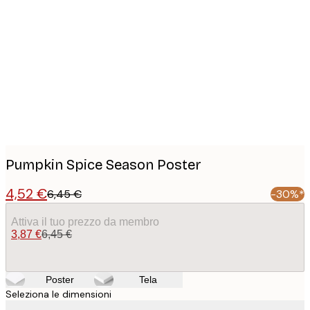
Product
images
Pumpkin Spice Season Poster
4,52 €
6,45 €
-30%*
Attiva il tuo prezzo da membro
3,87 €
6,45 €
Poster
Tela
Seleziona le dimensioni