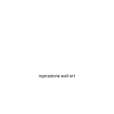
-30%*
to Poster
Zucche Autunnali Poster
Da 4,52 €
6,45 €
Ispirazione wall art