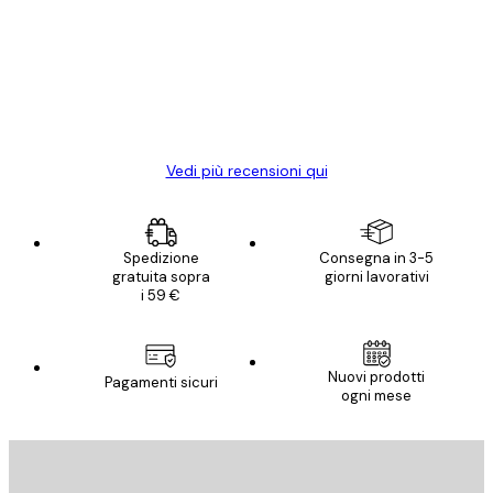
dei
Poster davvero bellissimi e di alta qualità!
clienti
Con queste fotografie il nostro spazio è
diventato ancora più bello! Vi ringrazio e
con piacere ho fatto un altro ordine!
15 mag
Elena A
Vedi più recensioni qui
Spedizione
Consegna in 3-5
gratuita sopra
giorni lavorativi
i 59 €
Nuovi prodotti
Pagamenti sicuri
ogni mese