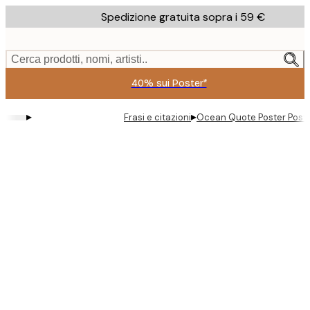
Skip
Spedizione gratuita sopra i 59 €
to
main
content.
Cerca prodotti, nomi, artisti..
40% sui Poster*
▸
▸
Frasi e citazioni
Ocean Quote Poster Post