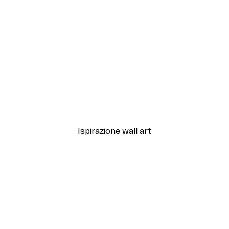
-40%*
Portone Fiori Rosa Poste
Da 7,77 €
12,95 €
Ispirazione wall art