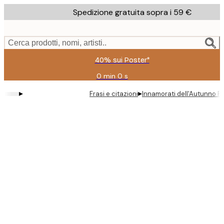
Skip
Spedizione gratuita sopra i 59 €
to
main
content.
Cerca prodotti, nomi, artisti..
40% sui Poster*
0 min
0 s
Valido
fino
▸
▸
Frasi e citazioni
Innamorati dell'Autunno P
a:
2026-
08-
09
Product
images