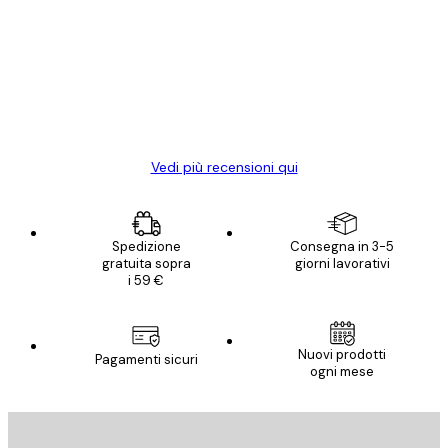
dei
Poster davvero bellissimi e di alta qualità!
clienti
Con queste fotografie il nostro spazio è
diventato ancora più bello! Vi ringrazio e
con piacere ho fatto un altro ordine!
15 mag
Elena A
Vedi più recensioni qui
Spedizione
Consegna in 3-5
gratuita sopra
giorni lavorativi
i 59 €
Nuovi prodotti
Pagamenti sicuri
ogni mese